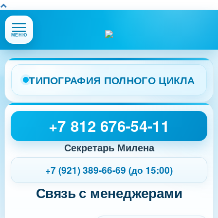
Открыть
МЕНЮ
или
закрыть
меню
сайта
ТИПОГРАФИЯ ПОЛНОГО ЦИКЛА
+7 812 676-54-11
Секретарь Милена
+7 (921) 389-66-69 (до 15:00)
Связь с менеджерами