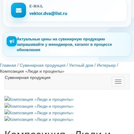
E-MAIL
vektor.dva@list.ru
Актуальные цены на сувенирную продукцию
запрашивайте у менеджеров, каталог в процессе
обновления
Главная
/
Сувенирная продукция
/
Уютный дом
/
Интерьер
/
Композиция «Люди и проценты»
Сувенирная продукция
Toggle
navigati
Композиция «Люди и