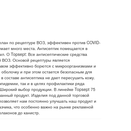
елан по рецептуре ВОЗ, эффективен против COVID-
имает много места. Антисептик помещается в
мл. О Topsept: Все антисептические средства
ой ВОЗ. Основой рецептуры является
тавом эффективно борются с микроорганизмами и
 оболочку и при этом остается безопасным для
 в составе антисептика не дает пересушить кожу.
пидемии, так и в целях профилактики ряда
Широкий выбор продукции. В линейке Topsept 75
ванный продукт. Изделия под данной торговой
 позволяет нам постоянно улучшать наш продукт и
казчика, что особенно важно на рынке рекламной
флаконов до канистр.