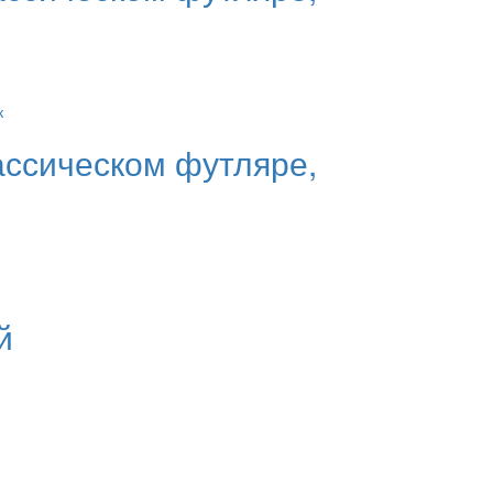
ассическом футляре,
й