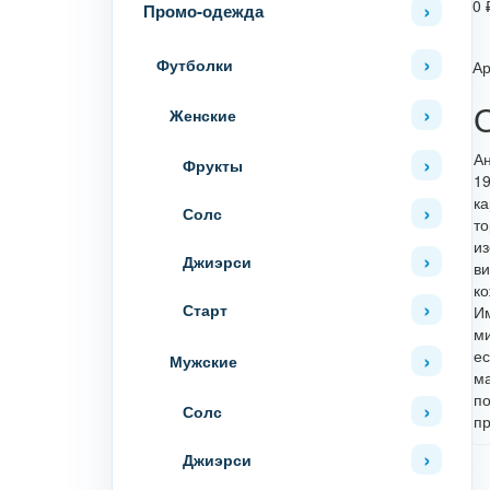
0
Промо-одежда
Футболки
Ар
Женские
Ан
Фрукты
19
ка
Солс
то
из
Джиэрси
ви
ко
Старт
Им
ми
ес
Мужские
ма
по
Солс
пр
Джиэрси