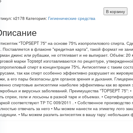
₽
В корзину
тикул:
v2178
Категория:
Гигиенические средства
Описание
тисептик "TOPSEPT 75" на основе 75% изопропилового спирта. Сд
. Поставляется в флаконе "кредитная карта", такой формат не зан
рман джинс или рубашки, не оттягивает и не выпирает. Объём: 20 
рговой марки Topsept изготавливаются по рецептуре, утвержденн
опропиловый спирт в концентрации 75%. Антисептики с таким сос
русами, так как спирт особенно эффективно разрушает их жировую
жи, а его пары безопасны для органов зрения и дыхания. Глицерин
енно спиртовые антисептики наиболее эффективны как во время э
кробных и вирусных заболеваний. Преимущества "TOPSEPT 75": • 
ть спреи, гели и лосьоны в разной таре и объемах. • Сертифициро
ркой соответствуют ТР ТС 009/2011 . • Собственное производство
лностью отвечать за него • Мы можем нанести на этикетку лого за
одукции. • Мы можем разлить антисептик в вашу тару: небольших 