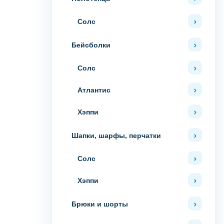
Солс
Бейсболки
Солс
Атлантис
Хэппи
Шапки, шарфы, перчатки
Солс
Хэппи
Брюки и шорты