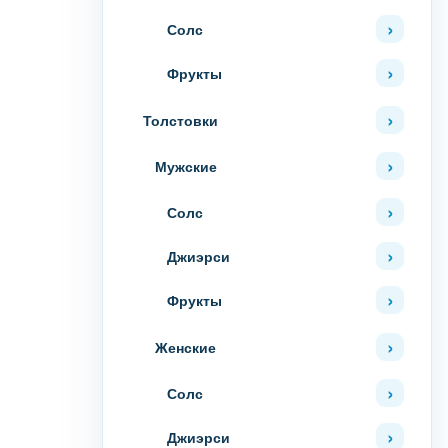
Солс
Фрукты
Толстовки
Мужские
Солс
Джиэрси
Фрукты
Женские
Солс
Джиэрси