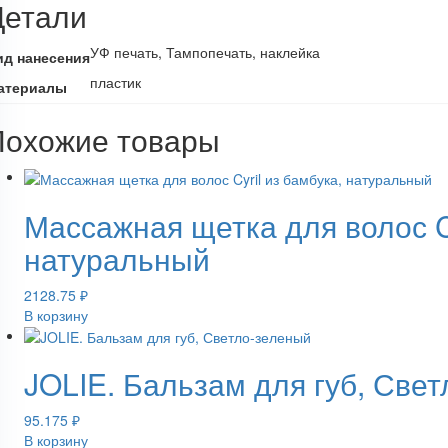
Детали
УФ печать, Тампопечать, наклейка
ид нанесения
пластик
атериалы
Похожие товары
Массажная щетка для волос Cy
натуральный
2128.75
₽
В корзину
JOLIE. Бальзам для губ, Све
95.175
₽
В корзину