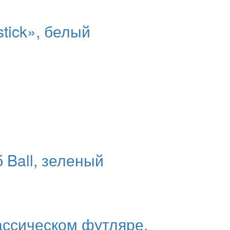
tick», белый
 Ball, зеленый
ассическом футляре,