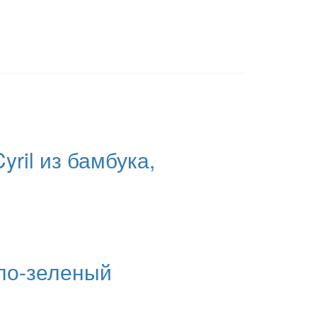
ril из бамбука,
тло-зеленый