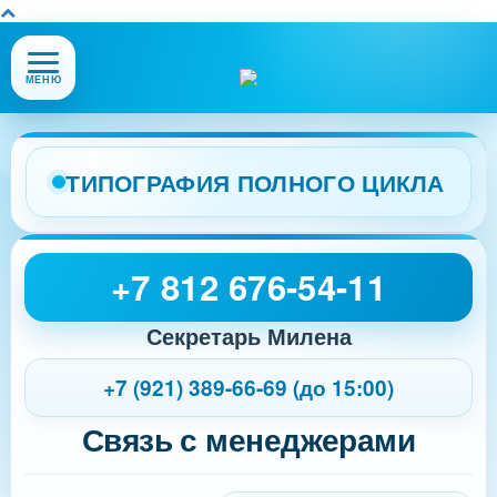
Открыть
МЕНЮ
или
закрыть
меню
сайта
ТИПОГРАФИЯ ПОЛНОГО ЦИКЛА
+7 812 676-54-11
Секретарь Милена
+7 (921) 389-66-69 (до 15:00)
Связь с менеджерами