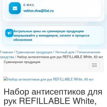
E-MAIL
vektor.dva@list.ru
Актуальные цены на сувенирную продукцию
запрашивайте у менеджеров, каталог в процессе
обновления
Главная
/
Сувенирная продукция
/
Уютный дом
/
Гигиенические
средства
/
Набор антисептиков для рук REFILLABLE White, 60 мл
Сувенирная продукция
Toggle
navigati
Набор антисептиков для
рук REFILLABLE White,