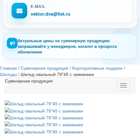
E-MAIL
vektor.dva@list.ru
Актуальные цены на сувенирную продукцию
запрашивайте у менеджеров, каталог в процессе
обновления
Главная
/
Сувенирная продукция
/
Корпоративные подарки
/
Шильды
/
Шильд овальный 79*45 с зажимами
Сувенирная продукция
Toggle
navigati