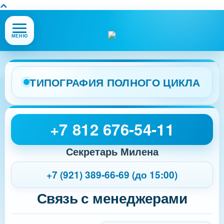
Открыть
МЕНЮ
или
закрыть
меню
сайта
ТИПОГРАФИЯ ПОЛНОГО ЦИКЛА
+7 812 676-54-11
Секретарь Милена
+7 (921) 389-66-69 (до 15:00)
Связь с менеджерами