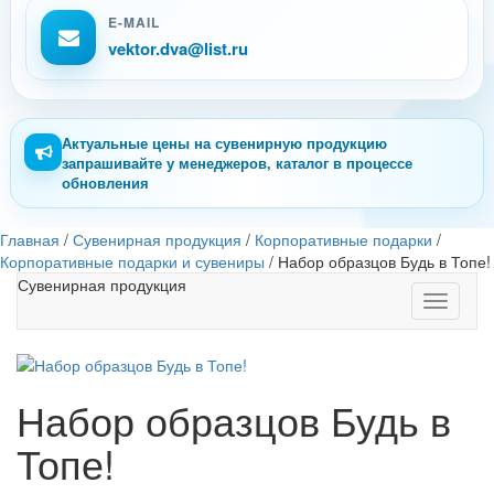
E-MAIL
vektor.dva@list.ru
Актуальные цены на сувенирную продукцию
запрашивайте у менеджеров, каталог в процессе
обновления
Главная
/
Сувенирная продукция
/
Корпоративные подарки
/
Корпоративные подарки и сувениры
/
Набор образцов Будь в Топе!
Сувенирная продукция
Toggle
navigati
Набор образцов Будь в
Топе!