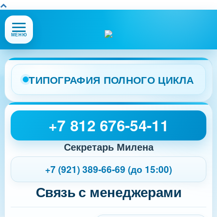
Открыть
МЕНЮ
или
закрыть
меню
сайта
ТИПОГРАФИЯ ПОЛНОГО ЦИКЛА
+7 812 676-54-11
Секретарь Милена
+7 (921) 389-66-69 (до 15:00)
Связь с менеджерами