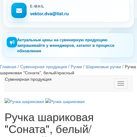
E-MAIL
vektor.dva@list.ru
Актуальные цены на сувенирную продукцию
запрашивайте у менеджеров, каталог в процессе
обновления
Главная
/
Сувенирная продукция
/
Ручки
/
Шариковые ручки
/
Ручка
шариковая "Соната", белый/красный
Сувенирная продукция
Toggle
navigati
Ручка шариковая
"Соната", белый/