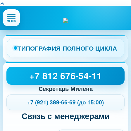
Открыть
МЕНЮ
или
закрыть
меню
сайта
ТИПОГРАФИЯ ПОЛНОГО ЦИКЛА
+7 812 676-54-11
Секретарь Милена
+7 (921) 389-66-69 (до 15:00)
Связь с менеджерами