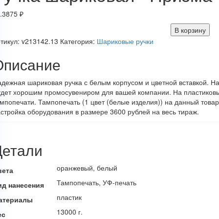
.3875
₽
В корзину
тикул:
v213142.13
Категория:
Шариковые ручки
Описание
дежная шариковая ручка с белым корпусом и цветной вставкой. 
удет хорошим промосувениром для вашей компании. На пластиков
мпопечати. Тампопечать (1 цвет (белые изделия)) на данный това
стройка оборудования в размере 3600 рублей на весь тираж.
Детали
оранжевый, белый
вета
Тампопечать, УФ-печать
ид нанесения
пластик
атериалы
13000 г.
ес