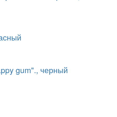
расный
appy gum"., черный