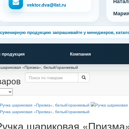
Натал
vektor.dva@list.ru
Мари
сувенирную продукцию запрашивайте у менеджеров, катало
 продукция
Компания
 шариковая «Призма», белый/оранжевый
варов
Ручка шариковая «Призма