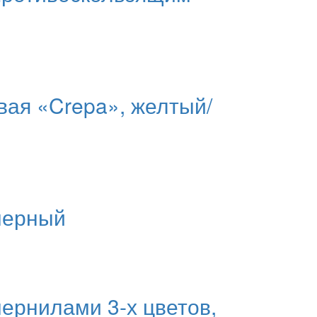
вая «Crepa», желтый/
черный
ернилами 3-х цветов,