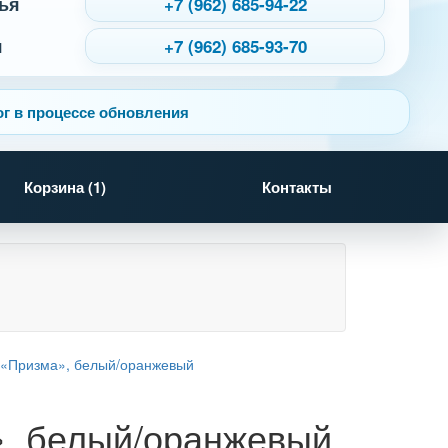
ья
+7 (962) 685-94-22
я
+7 (962) 685-93-70
г в процессе обновления
Корзина (
1
)
Контакты
», белый/оранжевый