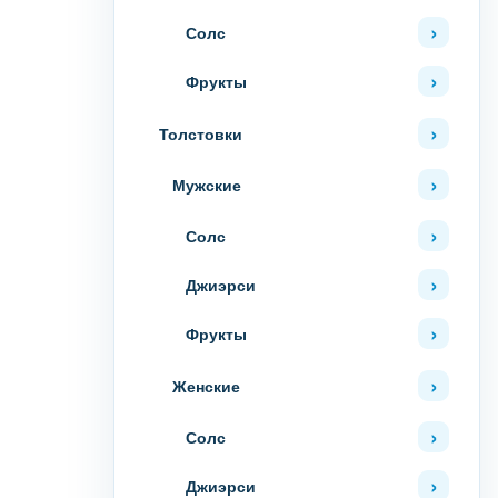
Солс
Фрукты
Толстовки
Мужские
Солс
Джиэрси
Фрукты
Женские
Солс
Джиэрси