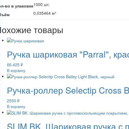
1000 шт.
ол-во в упаковке
0.035464 м³
бъём
Похожие товары
Ручка шариковая "Parral", кр
66.425
₽
В корзину
Ручка-роллер Selectip Cross B
2550
₽
В корзину
SLIM BK. Шариковая ручка с