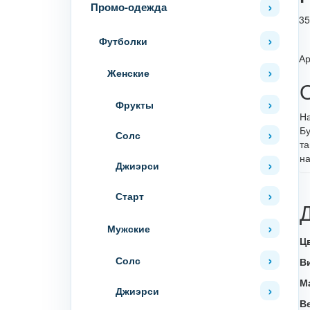
Промо-одежда
35
Футболки
Ар
Женские
Фрукты
На
Б
Солс
та
на
Джиэрси
Старт
Мужские
Ц
Солс
В
М
Джиэрси
В