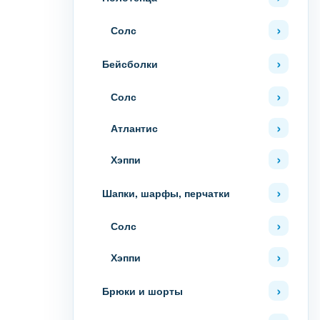
Солс
Бейсболки
Солс
Атлантис
Хэппи
Шапки, шарфы, перчатки
Солс
Хэппи
Брюки и шорты