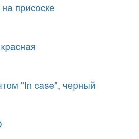
 на присоске
 красная
том "In case", черный
D