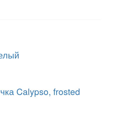
белый
ка Calypso, frosted