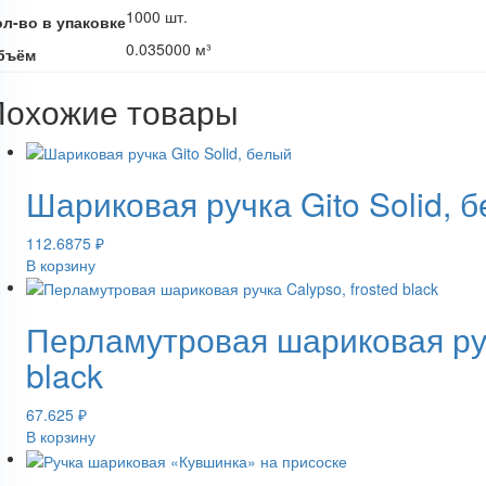
1000 шт.
ол-во в упаковке
0.035000 м³
бъём
Похожие товары
Шариковая ручка Gito Solid, 
112.6875
₽
В корзину
Перламутровая шариковая руч
black
67.625
₽
В корзину