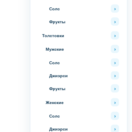
Солс
Фрукты
Толстовки
Мужские
Солс
Джиэрси
Фрукты
Женские
Солс
Джиэрси