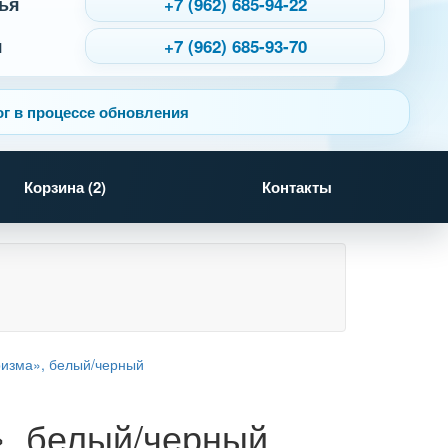
ья
+7 (962) 685-94-22
я
+7 (962) 685-93-70
г в процессе обновления
Корзина (
2
)
Контакты
, белый/черный