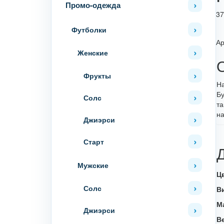
Промо-одежда
37
Футболки
Ар
Женские
Фрукты
На
Б
Солс
та
на
Джиэрси
Старт
Мужские
Ц
Солс
В
М
Джиэрси
В