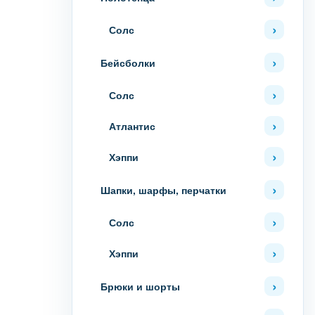
Солс
Бейсболки
Солс
Атлантис
Хэппи
Шапки, шарфы, перчатки
Солс
Хэппи
Брюки и шорты