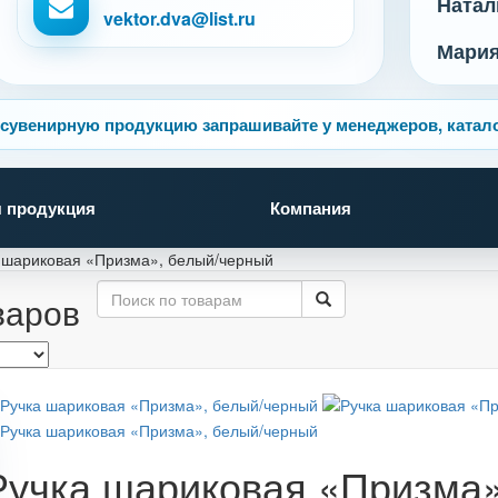
Натал
vektor.dva@list.ru
Мари
сувенирную продукцию запрашивайте у менеджеров, катало
 продукция
Компания
 шариковая «Призма», белый/черный
варов
Ручка шариковая «Призма»