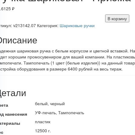
.6125
₽
В корзину
тикул:
v213142.07
Категория:
Шариковые ручки
Описание
дежная шариковая ручка с белым корпусом и цветной вставкой. 
удет хорошим промосувениром для вашей компании. На пластиков
мпопечати. Тампопечать (1 цвет (белые изделия)) на данный това
стройка оборудования в размере 6400 рублей на весь тираж.
Детали
белый, черный
вета
УФ-печать, Тампопечать
ид нанесения
пластик
атериалы
12500 г.
ес