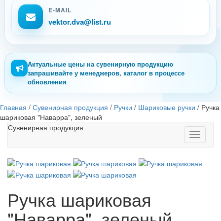
E-MAIL
vektor.dva@list.ru
Актуальные цены на сувенирную продукцию
запрашивайте у менеджеров, каталог в процессе
обновления
Главная
/
Сувенирная продукция
/
Ручки
/
Шариковые ручки
/
Ручка
шариковая "Наварра", зеленый
Сувенирная продукция
Toggle
navigati
Ручка шариковая
"Наварра", зеленый