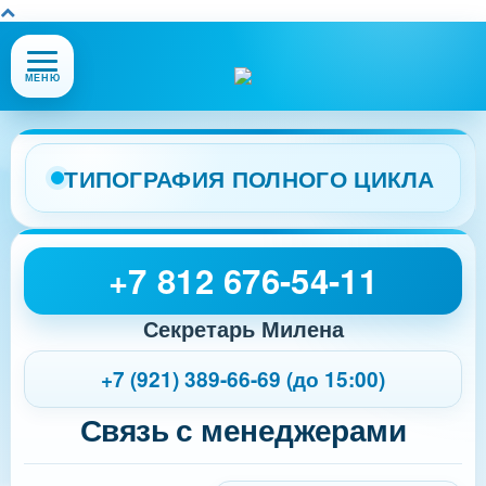
Открыть
МЕНЮ
или
закрыть
меню
сайта
ТИПОГРАФИЯ ПОЛНОГО ЦИКЛА
+7 812 676-54-11
Секретарь Милена
+7 (921) 389-66-69 (до 15:00)
Связь с менеджерами