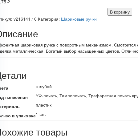
.75
₽
В корзину
тикул:
v216141.10
Категория:
Шариковые ручки
Описание
фектная шариковая ручка с поворотным механизмом. Смотрится оч
делка металлическая. Богатый выбор насыщенных цветов. Отличн
Детали
голубой
вета
УФ-печать, Тампопечать, Трафаретная печать кру
ид нанесения
пластик
атериалы
1 шт.
ол-во в упаковке
Похожие товары