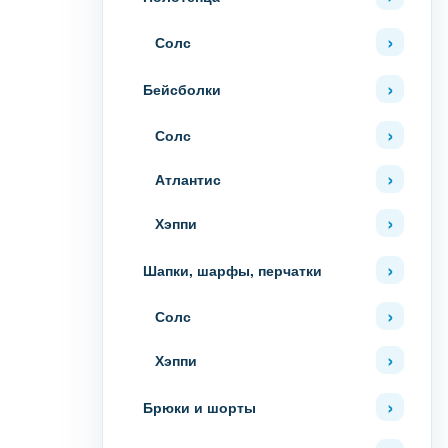
Солс
Бейсболки
Солс
Атлантис
Хэппи
Шапки, шарфы, перчатки
Солс
Хэппи
Брюки и шорты