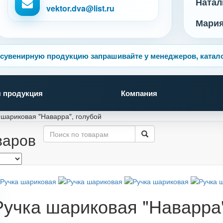
Натал
vektor.dva@list.ru
Мари
сувенирную продукцию запрашивайте у менеджеров, катало
 продукция
Компания
 шариковая "Наварра", голубой
варов
Ручка шариковая "Наварра"