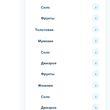
Солс
Фрукты
Толстовки
Мужские
Солс
Джиэрси
Фрукты
Женские
Солс
Джиэрси