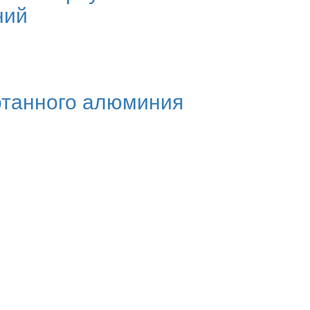
ний
отанного алюминия