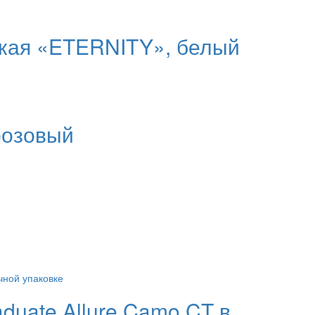
кая «ETERNITY», белый
розовый
duate Allure Camo CT в