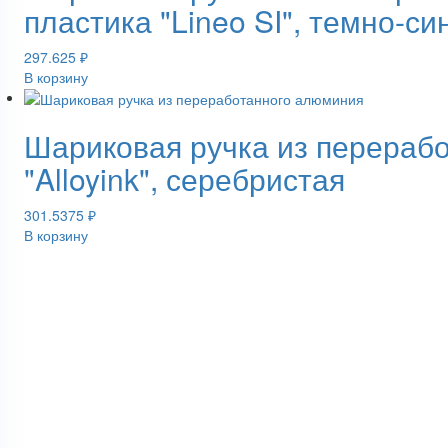
пластика "Lineo SI", темно-си
297.625
₽
В корзину
Шариковая ручка из перераб
"Alloyink", серебристая
301.5375
₽
В корзину