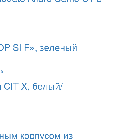
P SI F», зеленый
 CITIX, белый/
ным корпусом из