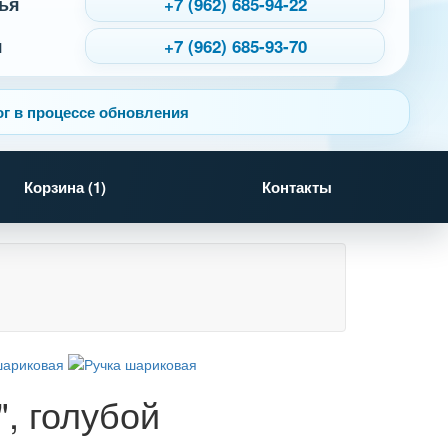
ья
+7 (962) 685-94-22
я
+7 (962) 685-93-70
г в процессе обновления
Корзина (
1
)
Контакты
, голубой