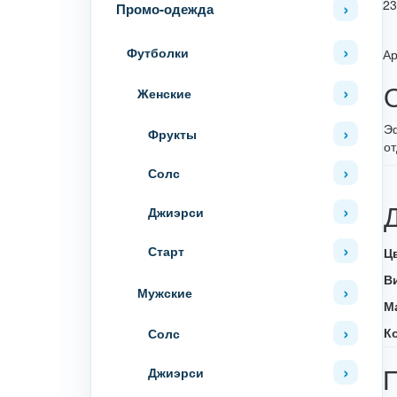
23
Промо-одежда
Футболки
Ар
Женские
Эф
Фрукты
от
Солс
Джиэрси
Старт
Ц
В
Мужские
М
К
Солс
Джиэрси