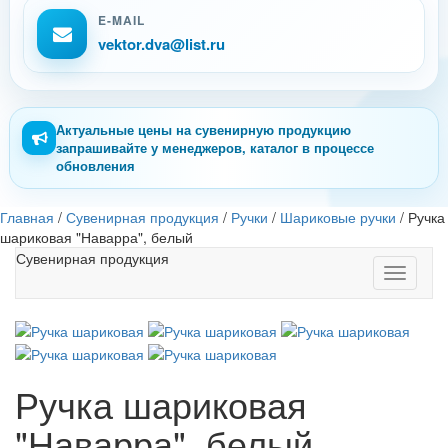
E-MAIL
vektor.dva@list.ru
Актуальные цены на сувенирную продукцию
запрашивайте у менеджеров, каталог в процессе
обновления
Главная
/
Сувенирная продукция
/
Ручки
/
Шариковые ручки
/
Ручка
шариковая "Наварра", белый
Сувенирная продукция
Toggle
navigati
Ручка шариковая
"Наварра", белый