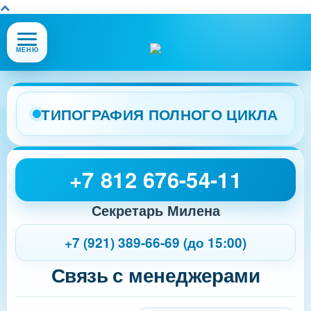
Открыть
МЕНЮ
или
закрыть
меню
сайта
ТИПОГРАФИЯ ПОЛНОГО ЦИКЛА
+7 812 676-54-11
Секретарь Милена
+7 (921) 389-66-69 (до 15:00)
Связь с менеджерами