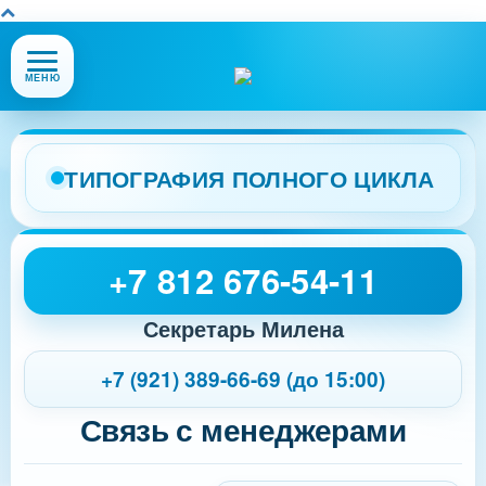
Открыть
МЕНЮ
или
закрыть
меню
сайта
ТИПОГРАФИЯ ПОЛНОГО ЦИКЛА
+7 812 676-54-11
Секретарь Милена
+7 (921) 389-66-69 (до 15:00)
Связь с менеджерами