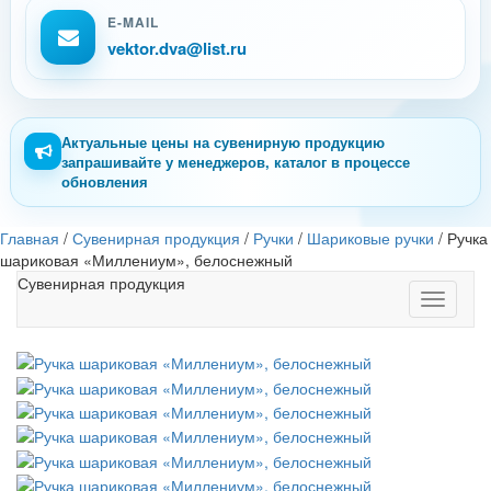
E-MAIL
vektor.dva@list.ru
Актуальные цены на сувенирную продукцию
запрашивайте у менеджеров, каталог в процессе
обновления
Главная
/
Сувенирная продукция
/
Ручки
/
Шариковые ручки
/
Ручка
шариковая «Миллениум», белоснежный
Сувенирная продукция
Toggle
navigati