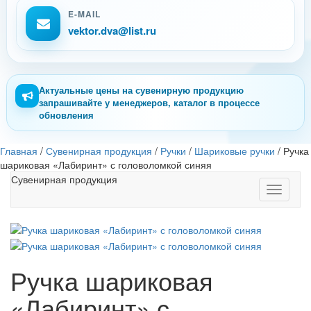
E-MAIL
vektor.dva@list.ru
Актуальные цены на сувенирную продукцию
запрашивайте у менеджеров, каталог в процессе
обновления
Главная
/
Сувенирная продукция
/
Ручки
/
Шариковые ручки
/
Ручка
шариковая «Лабиринт» с головоломкой синяя
Сувенирная продукция
Toggle
navigati
Ручка шариковая
«Лабиринт» с