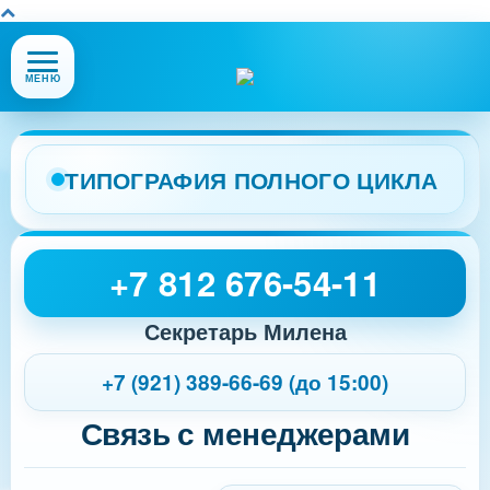
Открыть
МЕНЮ
или
закрыть
меню
сайта
ТИПОГРАФИЯ ПОЛНОГО ЦИКЛА
+7 812 676-54-11
Секретарь Милена
+7 (921) 389-66-69 (до 15:00)
Связь с менеджерами