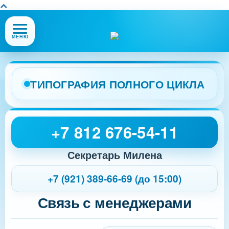
Открыть
МЕНЮ
или
закрыть
меню
сайта
ТИПОГРАФИЯ ПОЛНОГО ЦИКЛА
+7 812 676-54-11
Секретарь Милена
+7 (921) 389-66-69 (до 15:00)
Связь с менеджерами