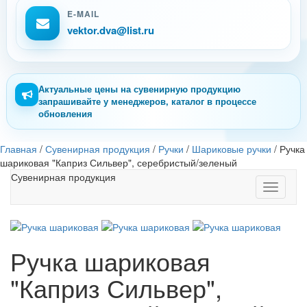
E-MAIL
vektor.dva@list.ru
Актуальные цены на сувенирную продукцию
запрашивайте у менеджеров, каталог в процессе
обновления
Главная
/
Сувенирная продукция
/
Ручки
/
Шариковые ручки
/
Ручка
шариковая "Каприз Сильвер", серебристый/зеленый
Сувенирная продукция
Toggle
navigati
Ручка шариковая
"Каприз Сильвер",