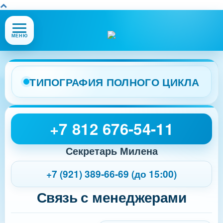
Открыть
МЕНЮ
или
закрыть
меню
сайта
ТИПОГРАФИЯ ПОЛНОГО ЦИКЛА
+7 812 676-54-11
Секретарь Милена
+7 (921) 389-66-69 (до 15:00)
Связь с менеджерами