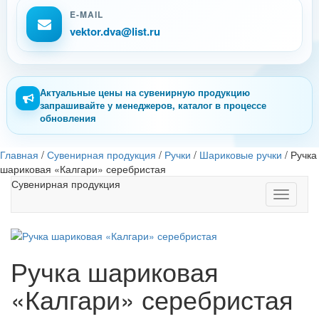
E-MAIL
vektor.dva@list.ru
Актуальные цены на сувенирную продукцию
запрашивайте у менеджеров, каталог в процессе
обновления
Главная
/
Сувенирная продукция
/
Ручки
/
Шариковые ручки
/
Ручка
шариковая «Калгари» серебристая
Сувенирная продукция
Toggle
navigati
Ручка шариковая
«Калгари» серебристая