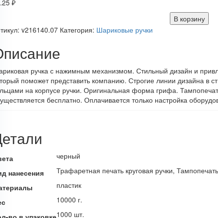
.25
₽
В корзину
тикул:
v216140.07
Категория:
Шариковые ручки
Описание
риковая ручка с нажимным механизмом. Стильный дизайн и привл
торый поможет представить компанию. Строгие линии дизайна в с
льцами на корпусе ручки. Оригинальная форма грифа. Тампопечать
уществляется бесплатно. Оплачивается только настройка оборудов
Детали
черный
вета
Трафаретная печать круговая ручки, Тампопечат
ид нанесения
пластик
атериалы
10000 г.
ес
1000 шт.
ол-во в упаковке