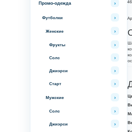
46
Промо-одежда
Футболки
Ар
Женские
Ша
Фрукты
ко
ко
Солс
ос
Джиэрси
Старт
Ц
Мужские
В
Солс
М
В
Джиэрси
К