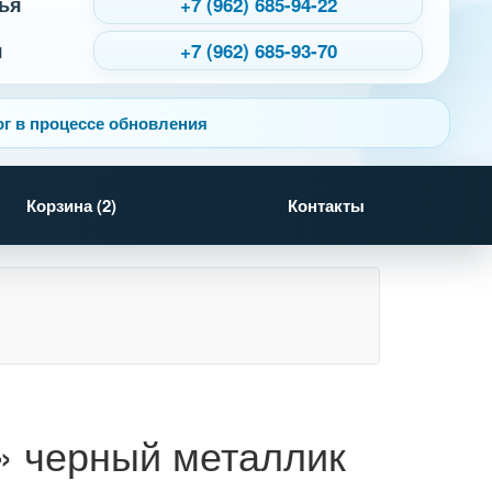
ья
+7 (962) 685-94-22
я
+7 (962) 685-93-70
г в процессе обновления
Корзина (
2
)
Контакты
» черный металлик