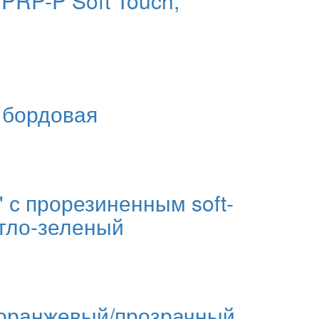
PRP-P Soft Touch,
 бордовая
 с прорезиненным soft-
етло-зеленый
, оранжевый/прозрачный