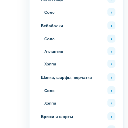
Солс
Бейсболки
Солс
Атлантис
Хэппи
Шапки, шарфы, перчатки
Солс
Хэппи
Брюки и шорты