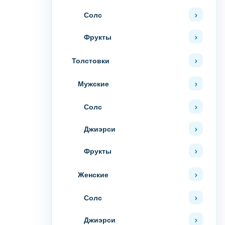
Солс
Фрукты
Толстовки
Мужские
Солс
Джиэрси
Фрукты
Женские
Солс
Джиэрси