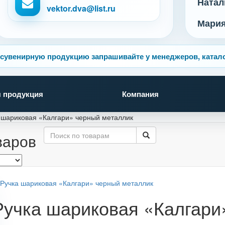
Натал
vektor.dva@list.ru
Мари
сувенирную продукцию запрашивайте у менеджеров, катало
 продукция
Компания
 шариковая «Калгари» черный металлик
варов
Ручка шариковая «Калгари