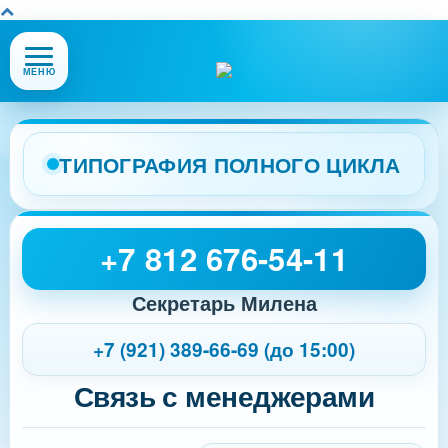
Открыть
МЕНЮ
или
закрыть
меню
сайта
ТИПОГРАФИЯ ПОЛНОГО ЦИКЛА
+7 812 676-54-11
Секретарь Милена
+7 (921) 389-66-69 (до 15:00)
Связь с менеджерами