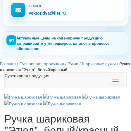
E-MAIL
vektor.dva@list.ru
Актуальные цены на сувенирную продукцию
запрашивайте у менеджеров, каталог в процессе
обновления
Главная
/
Сувенирная продукция
/
Ручки
/
Шариковые ручки
/
Ручка
шариковая "Этюд", белый/красный
Сувенирная продукция
Toggle
navigati
Ручка шариковая
"Этюд", белый/красный