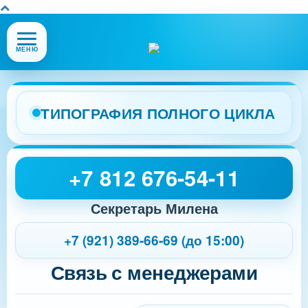
Открыть
МЕНЮ
или
закрыть
меню
сайта
ТИПОГРАФИЯ ПОЛНОГО ЦИКЛА
+7 812 676-54-11
Секретарь Милена
+7 (921) 389-66-69 (до 15:00)
Связь с менеджерами