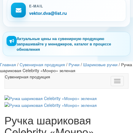
E-MAIL
vektor.dva@list.ru
Актуальные цены на сувенирную продукцию
запрашивайте у менеджеров, каталог в процессе
обновления
Главная
/
Сувенирная продукция
/
Ручки
/
Шариковые ручки
/
Ручка
шариковая Celebrity «Монро» зеленая
Сувенирная продукция
Toggle
navigati
Ручка шариковая
Celebrity «Монро»