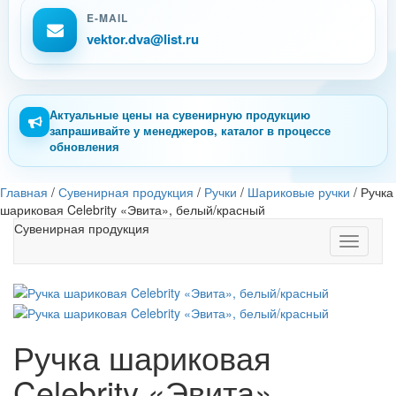
E-MAIL
vektor.dva@list.ru
Актуальные цены на сувенирную продукцию
запрашивайте у менеджеров, каталог в процессе
обновления
Главная
/
Сувенирная продукция
/
Ручки
/
Шариковые ручки
/
Ручка
шариковая Celebrity «Эвита», белый/красный
Сувенирная продукция
Toggle
navigati
Ручка шариковая
Celebrity «Эвита»,