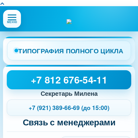
Открыть
МЕНЮ
или
закрыть
меню
сайта
ТИПОГРАФИЯ ПОЛНОГО ЦИКЛА
+7 812 676-54-11
Секретарь Милена
+7 (921) 389-66-69 (до 15:00)
Связь с менеджерами