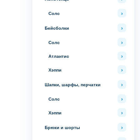
Солс
Бейсболки
Солс
Атлантис
Хэппи
Шапки, шарфы, перчатки
Солс
Хэппи
Брюки и шорты