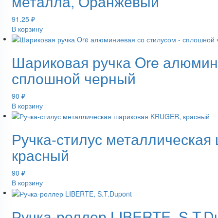
металла, Оранжевый
91.25
₽
В корзину
Шариковая ручка Ore алюмини
сплошной черный
90
₽
В корзину
Ручка-стилус металлическая
красный
90
₽
В корзину
Ручка-роллер LIBERTE, S.T.D