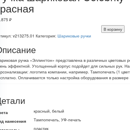
красная
.875
₽
В корзину
тикул:
v213275.01
Категория:
Шариковые ручки
Описание
риковая ручка «Эллингтон» представлена в различных цветовых р
ень эффектной. Утолщенный корпус подойдет для сильных рук. На
рсонализации: логотипа компании, например. Тампопечать (1 цвет
сплатно. Оплачивается только настройка оборудования в размере 
Детали
красный, белый
вета
Тампопечать, УФ-печать
ид нанесения
пластик
атериалы