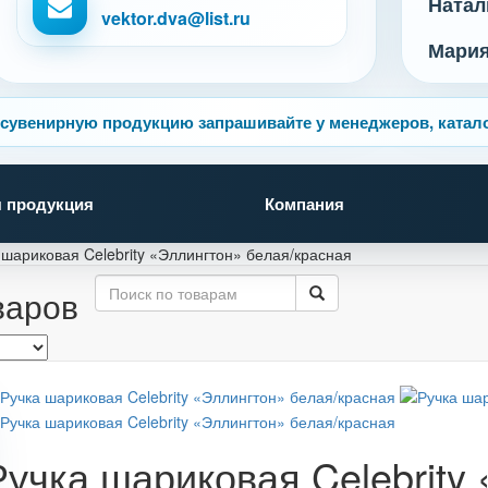
Натал
vektor.dva@list.ru
Мари
сувенирную продукцию запрашивайте у менеджеров, катало
 продукция
Компания
 шариковая Celebrity «Эллингтон» белая/красная
варов
Ручка шариковая Celebrity