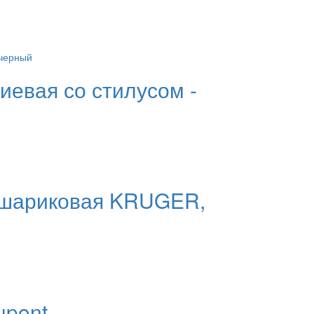
евая со стилусом -
 шариковая KRUGER,
upont