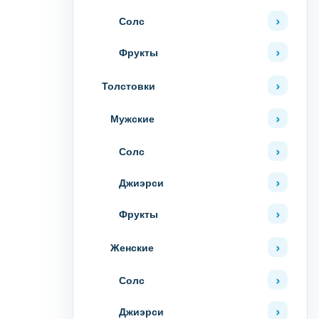
Солс
Фрукты
Толстовки
Мужские
Солс
Джиэрси
Фрукты
Женские
Солс
Джиэрси