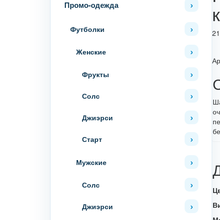
Промо-одежда
Футболки
21
Женские
Ар
Фрукты
Солс
Ша
оч
Джиэрси
пе
бе
Старт
Мужские
Солс
Ц
В
Джиэрси
М