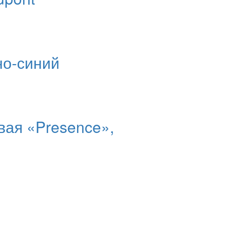
но-синий
вая «Presence»,