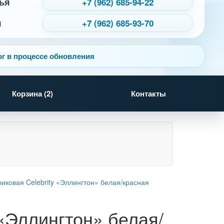
ья
+7 (962) 685-94-22
я
+7 (962) 685-93-70
г в процессе обновления
Корзина (
2
)
Контакты
 «Эллингтон» белая/