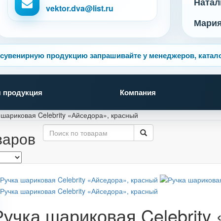
Натал
vektor.dva@list.ru
Мари
сувенирную продукцию запрашивайте у менеджеров, катало
 продукция
Компания
 шариковая Celebrity «Айседора», красный
варов
Ручка шариковая Celebrity