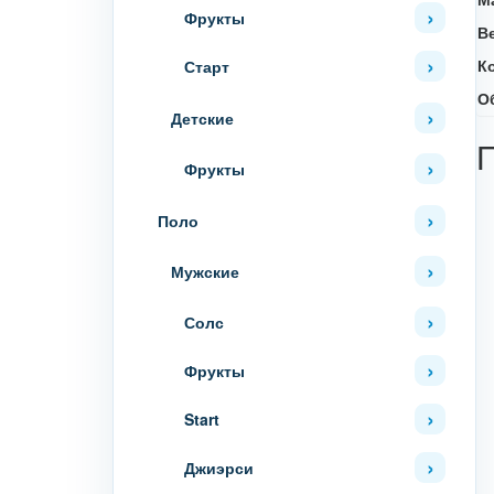
Фрукты
В
К
Старт
О
Детские
Фрукты
Поло
Мужские
Солс
Фрукты
Start
Джиэрси