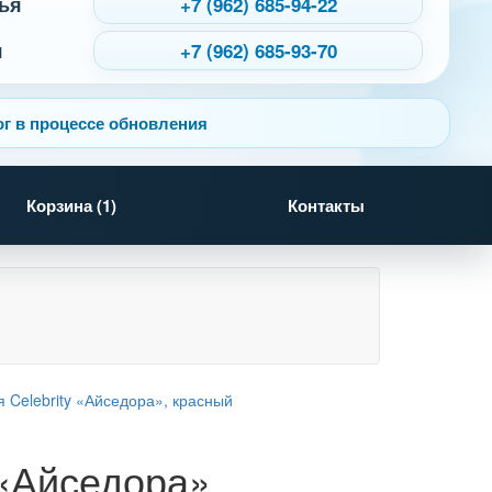
ья
+7 (962) 685-94-22
я
+7 (962) 685-93-70
г в процессе обновления
Корзина (
1
)
Контакты
 «Айседора»,