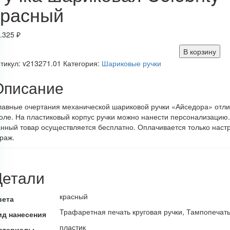
красный
.325
₽
В корзину
тикул:
v213271.01
Категория:
Шариковые ручки
Описание
авные очертания механической шариковой ручки «Айседора» отли
оле. На пластиковый корпус ручки можно нанести персонализацию. 
нный товар осуществляется бесплатно. Оплачивается только настр
раж.
Детали
красный
вета
Трафаретная печать круговая ручки, Тампопечать
ид нанесения
пластик
атериалы