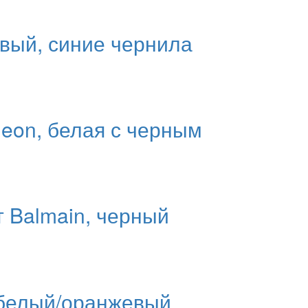
овый, синие чернила
Neon, белая с черным
т Balmain, черный
 белый/оранжевый