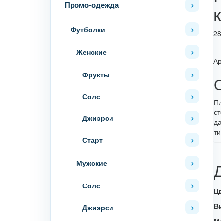
Промо-одежда
Футболки
28
Женские
Ар
Фрукты
Солс
Пл
ст
Джиэрси
да
ти
Старт
Мужские
Солс
Ц
В
Джиэрси
М