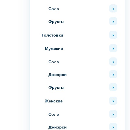
Солс
Фрукты
Толстовки
Мужские
Солс
Джиэрси
Фрукты
Женские
Солс
Джиэрси