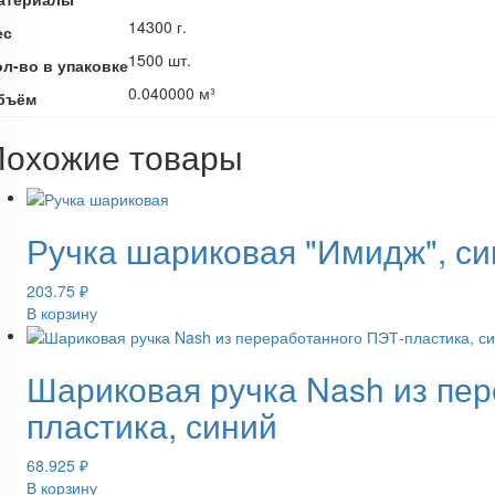
14300 г.
ес
1500 шт.
ол-во в упаковке
0.040000 м³
бъём
Похожие товары
Ручка шариковая "Имидж", си
203.75
₽
В корзину
Шариковая ручка Nash из пе
пластика, синий
68.925
₽
В корзину