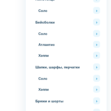
Солс
Бейсболки
Солс
Атлантис
Хэппи
Шапки, шарфы, перчатки
Солс
Хэппи
Брюки и шорты