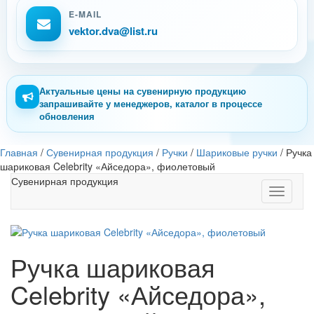
E-MAIL
vektor.dva@list.ru
Актуальные цены на сувенирную продукцию
запрашивайте у менеджеров, каталог в процессе
обновления
Главная
/
Сувенирная продукция
/
Ручки
/
Шариковые ручки
/
Ручка
шариковая Celebrity «Айседора», фиолетовый
Сувенирная продукция
Toggle
navigati
Ручка шариковая
Celebrity «Айседора»,