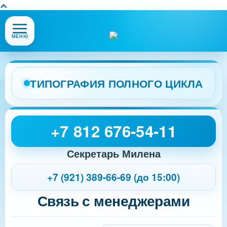
Открыть
МЕНЮ
или
закрыть
меню
сайта
ТИПОГРАФИЯ ПОЛНОГО ЦИКЛА
+7 812 676-54-11
Секретарь Милена
+7 (921) 389-66-69 (до 15:00)
Связь с менеджерами