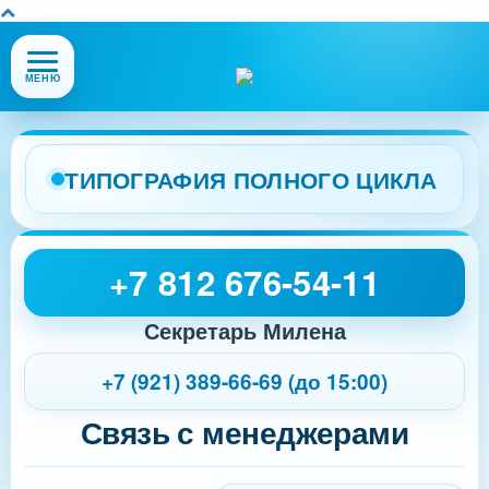
Открыть
МЕНЮ
или
закрыть
меню
сайта
ТИПОГРАФИЯ ПОЛНОГО ЦИКЛА
+7 812 676-54-11
Секретарь Милена
+7 (921) 389-66-69 (до 15:00)
Связь с менеджерами