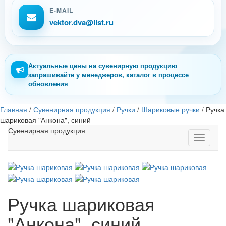
E-MAIL
vektor.dva@list.ru
Актуальные цены на сувенирную продукцию
запрашивайте у менеджеров, каталог в процессе
обновления
Главная
/
Сувенирная продукция
/
Ручки
/
Шариковые ручки
/
Ручка
шариковая "Анкона", синий
Сувенирная продукция
Toggle
navigati
Ручка шариковая
"Анкона", синий