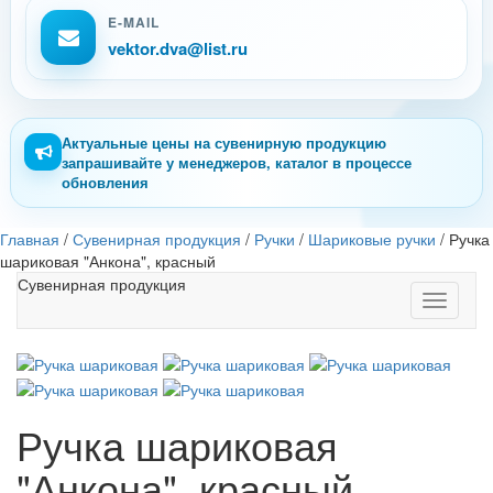
E-MAIL
vektor.dva@list.ru
Актуальные цены на сувенирную продукцию
запрашивайте у менеджеров, каталог в процессе
обновления
Главная
/
Сувенирная продукция
/
Ручки
/
Шариковые ручки
/
Ручка
шариковая "Анкона", красный
Сувенирная продукция
Toggle
navigati
Ручка шариковая
"Анкона", красный