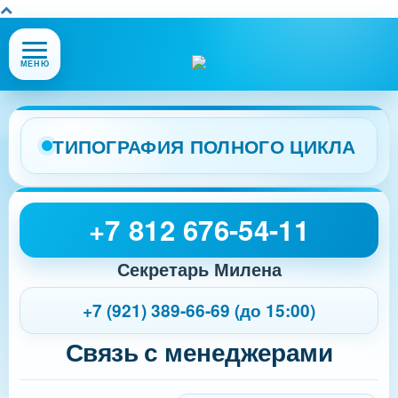
Открыть
МЕНЮ
или
закрыть
меню
сайта
ТИПОГРАФИЯ ПОЛНОГО ЦИКЛА
+7 812 676-54-11
Секретарь Милена
+7 (921) 389-66-69 (до 15:00)
Связь с менеджерами