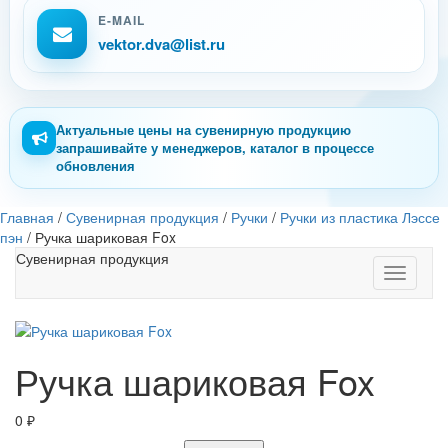
E-MAIL
vektor.dva@list.ru
Актуальные цены на сувенирную продукцию
запрашивайте у менеджеров, каталог в процессе
обновления
Главная
/
Сувенирная продукция
/
Ручки
/
Ручки из пластика Лэссе
пэн
/
Ручка шариковая Fox
Сувенирная продукция
Toggle
navigati
Ручка шариковая Fox
0
₽