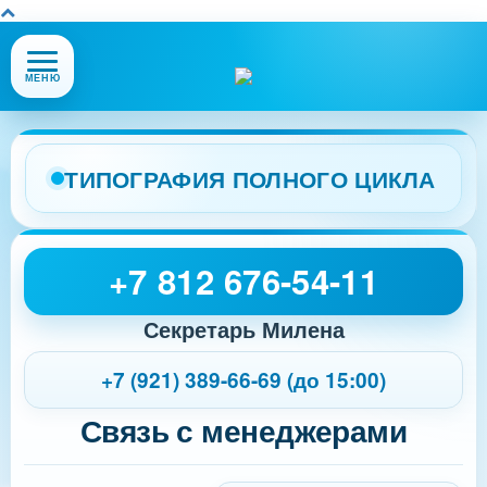
Открыть
МЕНЮ
или
закрыть
меню
сайта
ТИПОГРАФИЯ ПОЛНОГО ЦИКЛА
+7 812 676-54-11
Секретарь Милена
+7 (921) 389-66-69 (до 15:00)
Связь с менеджерами