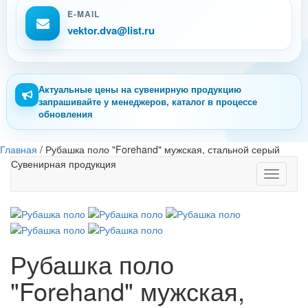
E-MAIL
vektor.dva@list.ru
Актуальные цены на сувенирную продукцию
запрашивайте у менеджеров, каталог в процессе
обновления
Главная
/
Рубашка поло "Forehand" мужская, стальной серый
Сувенирная продукция
Toggle
navigati
Рубашка поло
"Forehand" мужская,