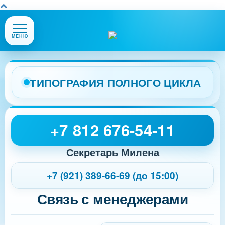
Открыть
МЕНЮ
или
закрыть
меню
сайта
ТИПОГРАФИЯ ПОЛНОГО ЦИКЛА
+7 812 676-54-11
Секретарь Милена
+7 (921) 389-66-69 (до 15:00)
Связь с менеджерами