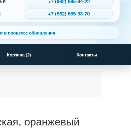
ья
+7 (962) 685-94-22
я
+7 (962) 685-93-70
г в процессе обновления
Корзина (
2
)
Контакты
ская, оранжевый