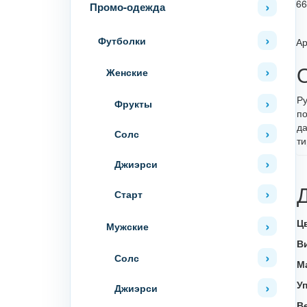
66
Промо-одежда
Футболки
Ар
Женские
Ру
Фрукты
по
да
Солс
ти
Джиэрси
Старт
Ц
Мужские
В
Солс
М
У
Джиэрси
В