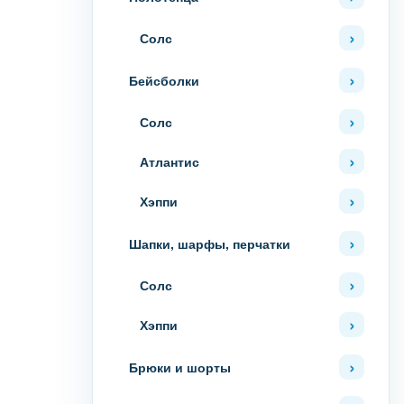
Солс
Бейсболки
Солс
Атлантис
Хэппи
Шапки, шарфы, перчатки
Солс
Хэппи
Брюки и шорты