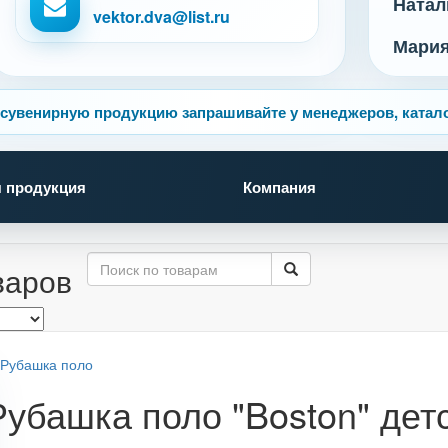
Натал
vektor.dva@list.ru
Мари
сувенирную продукцию запрашивайте у менеджеров, катало
 продукция
Компания
варов
Рубашка поло "Boston" дет