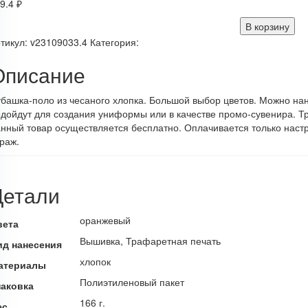
9.4
₽
В корзину
тикул:
v23109033.4
Категория:
Описание
башка-поло из чесаного хлопка. Большой выбор цветов. Можно на
дойдут для создания униформы или в качестве промо-сувенира. Тр
нный товар осуществляется бесплатно. Оплачивается только настр
раж.
Детали
оранжевый
вета
Вышивка, Трафаретная печать
ид нанесения
хлопок
атериалы
Полиэтиленовый пакет
паковка
166 г.
ес