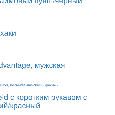
 лаймовый пунш/черный
 хаки
dvantage, мужская
eld с коротким рукавом с
ий/красный