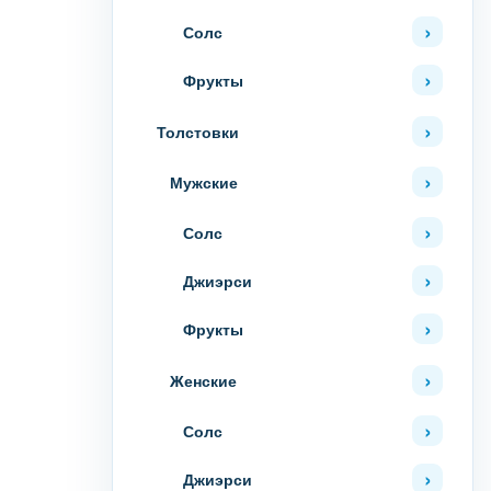
Солс
Фрукты
Толстовки
Мужские
Солс
Джиэрси
Фрукты
Женские
Солс
Джиэрси