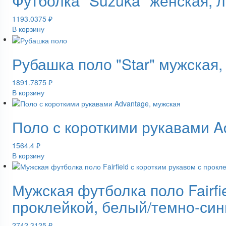
Футболка "Suzuka" женская,
1193.0375
₽
В корзину
Рубашка поло "Star" мужская,
1891.7875
₽
В корзину
Поло с короткими рукавами A
1564.4
₽
В корзину
Мужская футболка поло Fairfi
проклейкой, белый/темно-син
2742.3125
₽