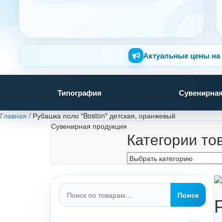
Актуальные цены на 
Типография
Сувенирная
Главная
/
Рубашка поло "Boston" детская, оранжевый
Сувенирная продукция
Категории то
Искать:
Поиск