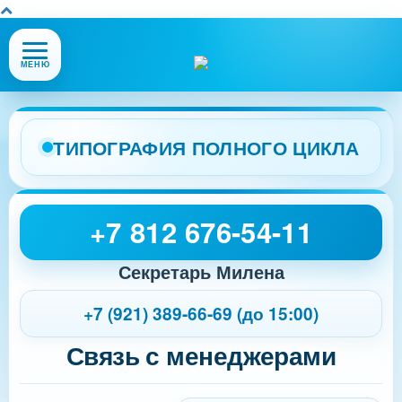
Открыть
МЕНЮ
или
закрыть
меню
сайта
ТИПОГРАФИЯ ПОЛНОГО ЦИКЛА
+7 812 676-54-11
Секретарь Милена
+7 (921) 389-66-69 (до 15:00)
Связь с менеджерами