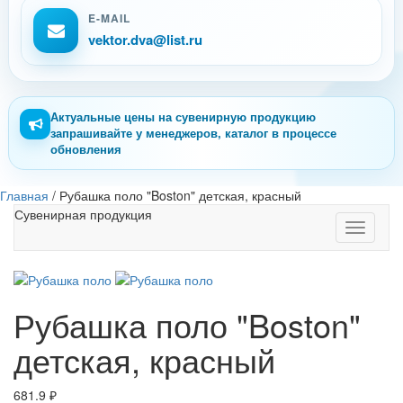
E-MAIL
vektor.dva@list.ru
Актуальные цены на сувенирную продукцию
запрашивайте у менеджеров, каталог в процессе
обновления
Главная
/
Рубашка поло "Boston" детская, красный
Сувенирная продукция
Toggle
navigati
Рубашка поло "Boston"
детская, красный
681.9
₽