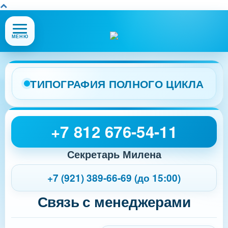
Открыть
МЕНЮ
или
закрыть
меню
сайта
ТИПОГРАФИЯ ПОЛНОГО ЦИКЛА
+7 812 676-54-11
Секретарь Милена
+7 (921) 389-66-69 (до 15:00)
Связь с менеджерами