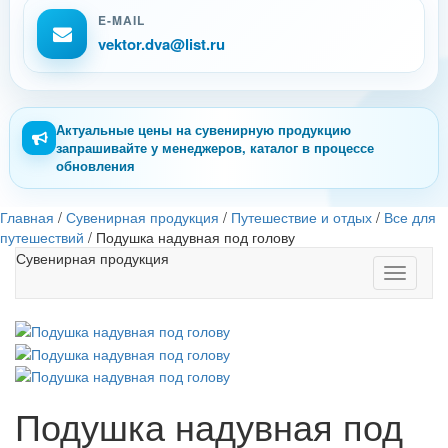
E-MAIL
vektor.dva@list.ru
Актуальные цены на сувенирную продукцию
запрашивайте у менеджеров, каталог в процессе
обновления
Главная
/
Сувенирная продукция
/
Путешествие и отдых
/
Все для
путешествий
/
Подушка надувная под голову
Сувенирная продукция
Toggle
navigati
Подушка надувная под