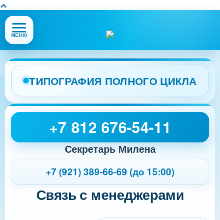
Открыть
МЕНЮ
или
закрыть
меню
сайта
ТИПОГРАФИЯ ПОЛНОГО ЦИКЛА
+7 812 676-54-11
Секретарь Милена
+7 (921) 389-66-69 (до 15:00)
Связь с менеджерами