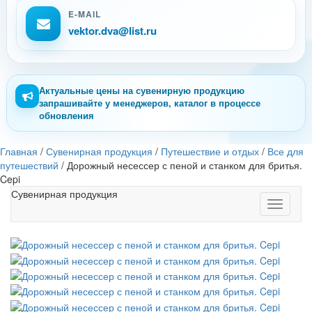
E-MAIL
vektor.dva@list.ru
Актуальные цены на сувенирную продукцию
запрашивайте у менеджеров, каталог в процессе
обновления
Главная
/
Сувенирная продукция
/
Путешествие и отдых
/
Все для
путешествий
/
Дорожный несессер с пеной и станком для бритья.
Cepi
Сувенирная продукция
Toggle
navigati