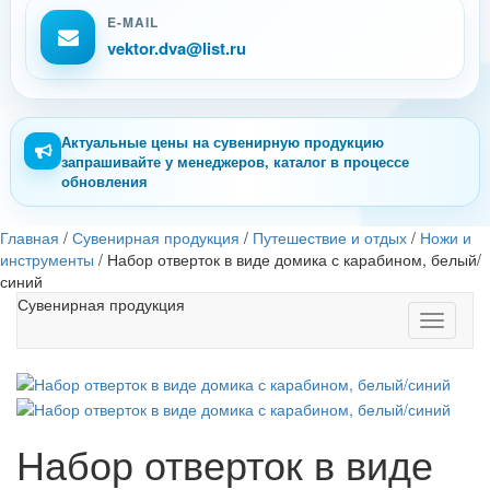
E-MAIL
vektor.dva@list.ru
Актуальные цены на сувенирную продукцию
запрашивайте у менеджеров, каталог в процессе
обновления
Главная
/
Сувенирная продукция
/
Путешествие и отдых
/
Ножи и
инструменты
/
Набор отверток в виде домика с карабином, белый/
синий
Сувенирная продукция
Toggle
navigati
Набор отверток в виде