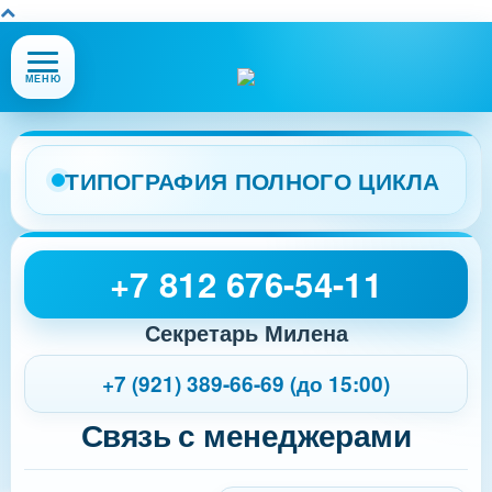
Открыть
МЕНЮ
или
закрыть
меню
сайта
ТИПОГРАФИЯ ПОЛНОГО ЦИКЛА
+7 812 676-54-11
Секретарь Милена
+7 (921) 389-66-69 (до 15:00)
Связь с менеджерами