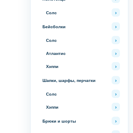
Солс
Бейсболки
Солс
Атлантис
Хэппи
Шапки, шарфы, перчатки
Солс
Хэппи
Брюки и шорты