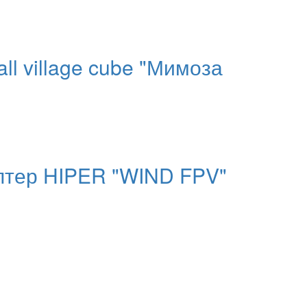
l village cube "Мимоза
птер HIPER "WIND FPV"