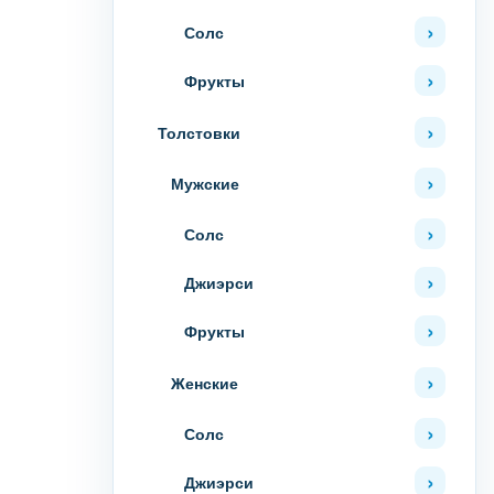
Солс
Фрукты
Толстовки
Мужские
Солс
Джиэрси
Фрукты
Женские
Солс
Джиэрси