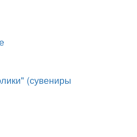
е
олики" (сувениры