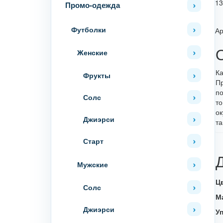
1
Промо-одежда
Футболки
Ар
Женские
Ка
Фрукты
Пр
по
Солс
то
ок
Джиэрси
та
Старт
Мужские
Ц
Солс
М
Джиэрси
У