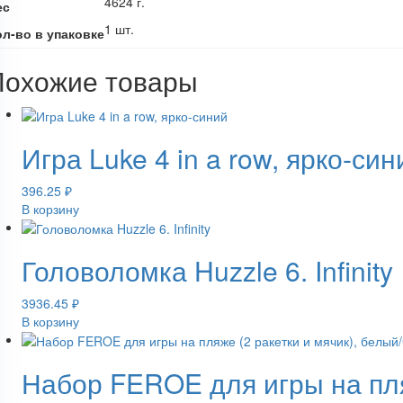
4624 г.
ес
1 шт.
ол-во в упаковке
Похожие товары
Игра Luke 4 in a row, ярко-син
396.25
₽
В корзину
Головоломка Huzzle 6. Infinity
3936.45
₽
В корзину
Набор FEROE для игры на пляж