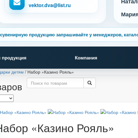
Натал
vektor.dva@list.ru
Мари
сувенирную продукцию запрашивайте у менеджеров, катало
 продукция
Компания
дарки детям
/
Набор «Казино Рояль»
варов
Набор «Казино Рояль»