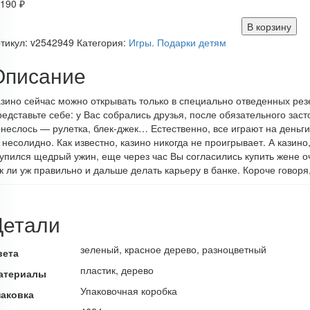
3190
₽
В корзину
тикул:
v2542949
Категория:
Игры. Подарки детям
Описание
зино сейчас можно открывать только в специально отведенных рез
едставьте себе: у Вас собрались друзья, после обязательного за
неслось — рулетка, блек-джек… Естественно, все играют на деньги
 несолидно. Как известно, казино никогда не проигрывает. А казин
упился щедрый ужин, еще через час Вы согласились купить жене о
к ли уж правильно и дальше делать карьеру в банке. Короче говоря,
Детали
зеленый, красное дерево, разноцветный
вета
пластик, дерево
атериалы
Упаковочная коробка
паковка