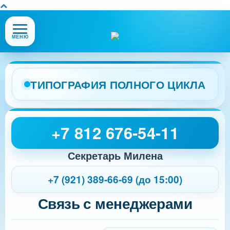
Открыть
МЕНЮ
или
закрыть
меню
сайта
ТИПОГРАФИЯ ПОЛНОГО ЦИКЛА
+7 812 676-54-11
Секретарь Милена
+7 (921) 389-66-69 (до 15:00)
Связь с менеджерами