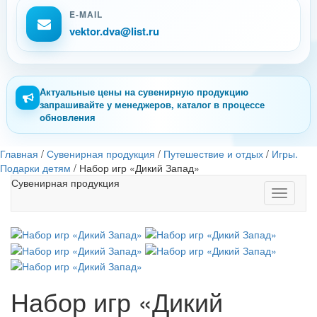
E-MAIL
vektor.dva@list.ru
Актуальные цены на сувенирную продукцию
запрашивайте у менеджеров, каталог в процессе
обновления
Главная
/
Сувенирная продукция
/
Путешествие и отдых
/
Игры.
Подарки детям
/
Набор игр «Дикий Запад»
Сувенирная продукция
Toggle
navigati
Набор игр «Дикий