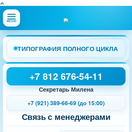
Открыть
МЕНЮ
или
закрыть
меню
сайта
ТИПОГРАФИЯ ПОЛНОГО ЦИКЛА
+7 812 676-54-11
Секретарь Милена
+7 (921) 389-66-69 (до 15:00)
Связь с менеджерами