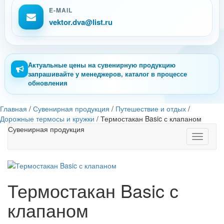
E-MAIL
vektor.dva@list.ru
Актуальные цены на сувенирную продукцию
запрашивайте у менеджеров, каталог в процессе
обновления
Главная
/
Сувенирная продукция
/
Путешествие и отдых
/
Дорожные термосы и кружки
/
Термостакан Basic с клапаном
Сувенирная продукция
Toggle
navigati
Термостакан Basic с
клапаном