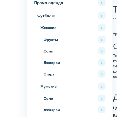
Промо-одежда
Футболки
11
Женские
Ар
Фрукты
Солс
Те
ко
Джиэрси
24
ко
Старт
ос
Мужские
Солс
Ц
Джиэрси
В