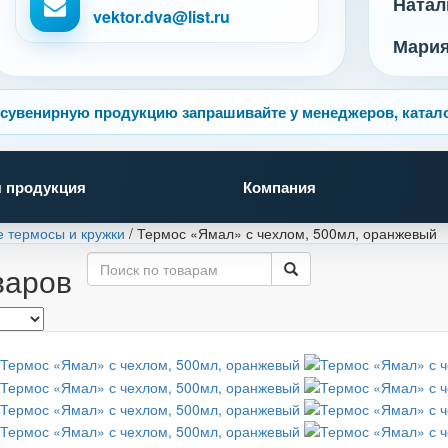
Натал
vektor.dva@list.ru
Мари
сувенирную продукцию запрашивайте у менеджеров, катало
 продукция
Компания
 термосы и кружки
/
Термос «Ямал» с чехлом, 500мл, оранжевый
варов