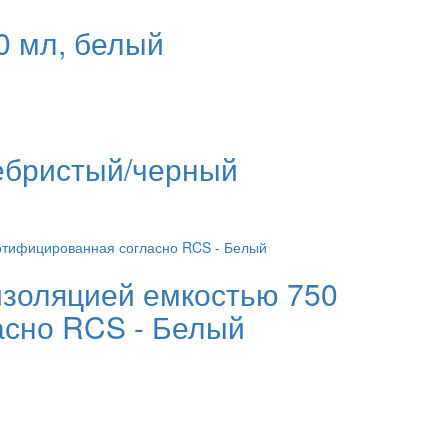
0 мл, белый
ебристый/черный
 изоляцией емкостью 750
асно RCS - Белый