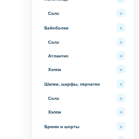
Солс
Бейсболки
Солс
Атлантис
Хэппи
Шапки, шарфы, перчатки
Солс
Хэппи
Брюки и шорты