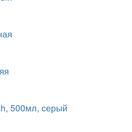
ная
яя
ch, 500мл, серый