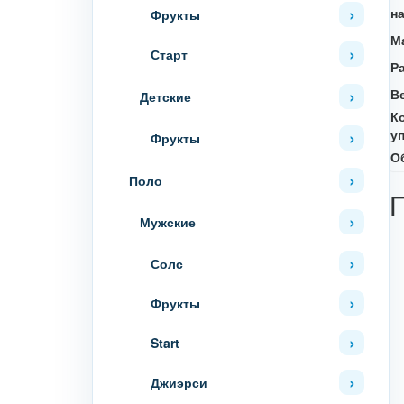
н
Фрукты
М
Старт
Р
В
Детские
К
у
Фрукты
О
Поло
Мужские
Солс
Фрукты
Start
Джиэрси