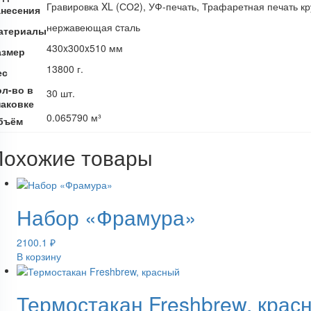
Гравировка XL (СО2), УФ-печать, Трафаретная печать кр
анесения
нержавеющая cталь
атериалы
430x300x510 мм
азмер
13800 г.
ес
ол-во в
30 шт.
паковке
0.065790 м³
бъём
Похожие товары
Набор «Фрамура»
2100.1
₽
В корзину
Термостакан Freshbrew, крас