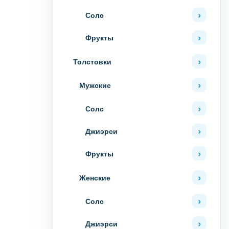
Солс
Фрукты
Толстовки
Мужские
Солс
Джиэрси
Фрукты
Женские
Солс
Джиэрси