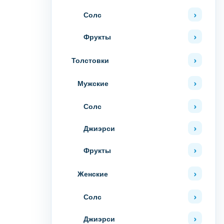
Солс
Фрукты
Толстовки
Мужские
Солс
Джиэрси
Фрукты
Женские
Солс
Джиэрси