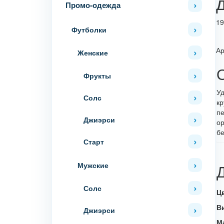
Промо-одежда
19
Футболки
Ар
Женские
Фрукты
Уд
Солс
кр
пе
Джиэрси
ор
бе
Старт
Мужские
Солс
Ц
В
Джиэрси
М