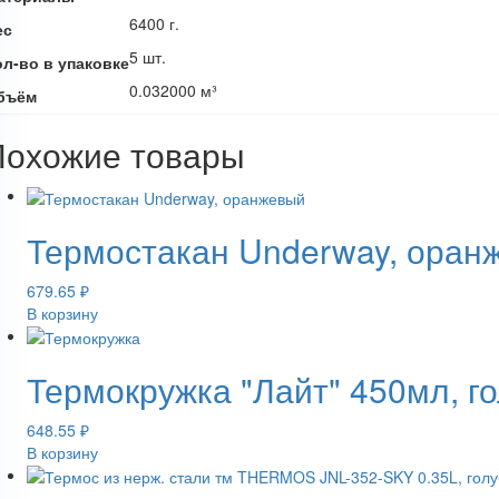
6400 г.
ес
5 шт.
ол-во в упаковке
0.032000 м³
бъём
Похожие товары
Термостакан Underway, оран
679.65
₽
В корзину
Термокружка "Лайт" 450мл, г
648.55
₽
В корзину