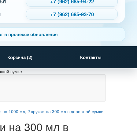
ья
+7 (962) 685-94-22
я
+7 (962) 685-93-70
г в процессе обновления
Корзина (
2
)
Контакты
ожной сумке
и на 300 мл в