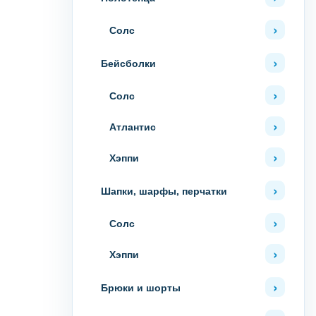
Солс
Бейсболки
Солс
Атлантис
Хэппи
Шапки, шарфы, перчатки
Солс
Хэппи
Брюки и шорты