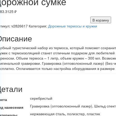
дорожной сумке
83.3125
₽
В корзину
тикул:
v2826617
Категория:
Дорожные термосы и кружки
Описание
обный туристический набор из термоса, который поможет сохранит
ужек с термоизоляцией станет отличным подарком для любителей а
реноски. Объем термоса – 1 литр, объем кружек – 300 мл. Возмо
игинальной гравировки. Гравировка (оптоволоконный лазер) (Без 
сплатно. Оплачивается только настройка оборудования в размере 
Детали
серебристый
вета
Гравировка (оптоволоконный лазер), Шильд спект
ид нанесения
нержавеющая cталь, полиэстер, пластик
атериалы