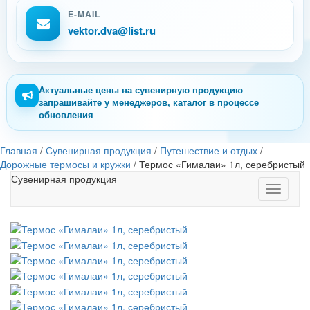
E-MAIL
vektor.dva@list.ru
Актуальные цены на сувенирную продукцию
запрашивайте у менеджеров, каталог в процессе
обновления
Главная
/
Сувенирная продукция
/
Путешествие и отдых
/
Дорожные термосы и кружки
/
Термос «Гималаи» 1л, серебристый
Сувенирная продукция
Toggle
navigati