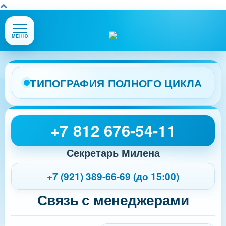
Открыть
МЕНЮ
или
закрыть
меню
сайта
ТИПОГРАФИЯ ПОЛНОГО ЦИКЛА
+7 812 676-54-11
Секретарь Милена
+7 (921) 389-66-69 (до 15:00)
Связь с менеджерами