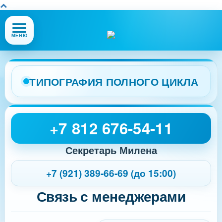
Открыть
МЕНЮ
или
закрыть
меню
сайта
ТИПОГРАФИЯ ПОЛНОГО ЦИКЛА
+7 812 676-54-11
Секретарь Милена
+7 (921) 389-66-69 (до 15:00)
Связь с менеджерами