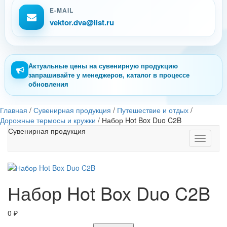
E-MAIL
vektor.dva@list.ru
Актуальные цены на сувенирную продукцию
запрашивайте у менеджеров, каталог в процессе
обновления
Главная
/
Сувенирная продукция
/
Путешествие и отдых
/
Дорожные термосы и кружки
/
Набор Hot Box Duo C2B
Сувенирная продукция
Toggle
navigati
Набор Hot Box Duo C2B
0
₽