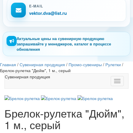
E-MAIL
vektor.dva@list.ru
Актуальные цены на сувенирную продукцию
запрашивайте у менеджеров, каталог в процессе
обновления
Главная
/
Сувенирная продукция
/
Промо-сувениры
/
Рулетки
/
Брелок-рулетка "Дюйм", 1 м., серый
Сувенирная продукция
Toggle
navigati
Брелок-рулетка "Дюйм",
1 м., серый