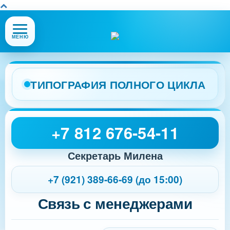
Открыть
МЕНЮ
или
закрыть
меню
сайта
ТИПОГРАФИЯ ПОЛНОГО ЦИКЛА
+7 812 676-54-11
Секретарь Милена
+7 (921) 389-66-69 (до 15:00)
Связь с менеджерами