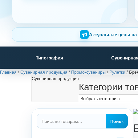
Актуальные цены на 
Типография
Сувенирная
Главная
/
Сувенирная продукция
/
Промо-сувениры
/
Рулетки
/
Брел
Сувенирная продукция
Категории то
Искать:
Поиск