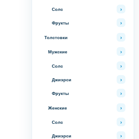
Солс
Фрукты
Толстовки
Мужские
Солс
Джиэрси
Фрукты
Женские
Солс
Джиэрси