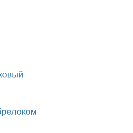
иковый
 брелоком