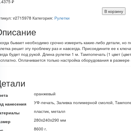
.4375
₽
В корзину
тикул:
v2715978
Категория:
Рулетки
Описание
огда бывает необходимо срочно измерить какие-либо детали, но п
летка решит эту проблему раз и навсегда. Присоедините ее к ключ
егда будет под рукой. Длина рулетки 1 м. Тампопечать (1 цвет (цв
сплатно. Оплачивается только настройка оборудования в размере 
Детали
оранжевый
вета
УФ-печать, Заливка полимерной смолой, Тампоп
ид нанесения
пластик, металл
атериалы
280x240x290 мм
азмер
8600 г.
ес