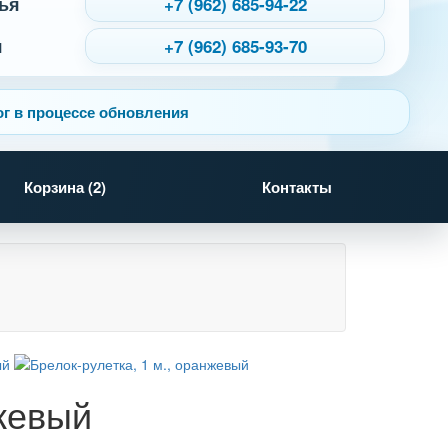
ья
+7 (962) 685-94-22
я
+7 (962) 685-93-70
г в процессе обновления
Корзина (
2
)
Контакты
нжевый