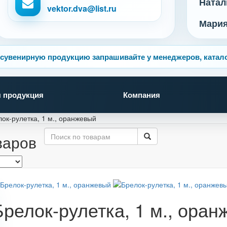
Натал
vektor.dva@list.ru
Мари
сувенирную продукцию запрашивайте у менеджеров, катало
 продукция
Компания
ок-рулетка, 1 м., оранжевый
варов
Брелок-рулетка, 1 м., ора