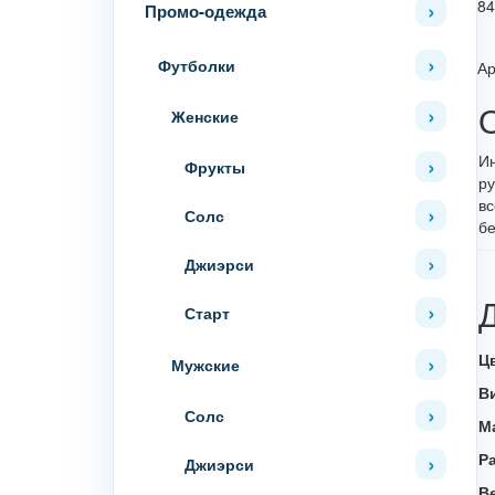
84
Промо-одежда
Футболки
Ар
Женские
Ин
Фрукты
ру
вс
Солс
бе
Джиэрси
Старт
Ц
Мужские
В
Солс
М
Р
Джиэрси
В