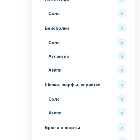
Солс
Бейсболки
Солс
Атлантис
Хэппи
Шапки, шарфы, перчатки
Солс
Хэппи
Брюки и шорты