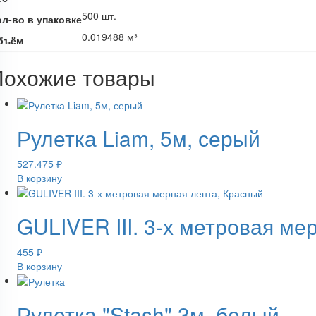
500 шт.
ол-во в упаковке
0.019488 м³
бъём
Похожие товары
Рулетка Liam, 5м, серый
527.475
₽
В корзину
GULIVER III. 3-х метровая ме
455
₽
В корзину
Рулетка "Stash" 3м, белый