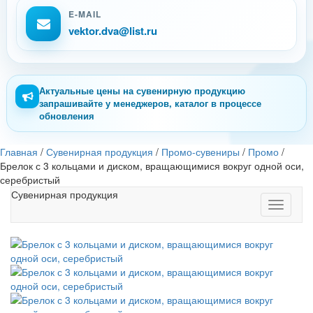
E-MAIL
vektor.dva@list.ru
Актуальные цены на сувенирную продукцию
запрашивайте у менеджеров, каталог в процессе
обновления
Главная
/
Сувенирная продукция
/
Промо-сувениры
/
Промо
/
Брелок с 3 кольцами и диском, вращающимися вокруг одной оси,
серебристый
Сувенирная продукция
Toggle
navigati