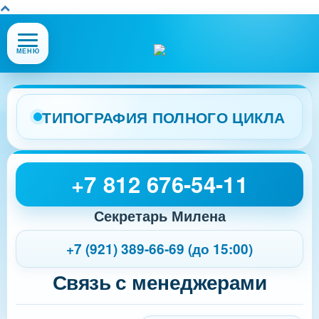
Открыть
МЕНЮ
или
закрыть
меню
сайта
ТИПОГРАФИЯ ПОЛНОГО ЦИКЛА
+7 812 676-54-11
Секретарь Милена
+7 (921) 389-66-69 (до 15:00)
Связь с менеджерами