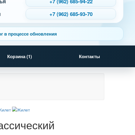
ья
+7 (962) 685-94-22
я
+7 (962) 685-93-70
г в процессе обновления
Корзина (
1
)
Контакты
лассический