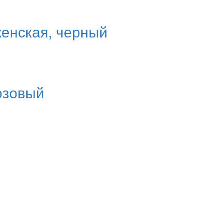
женская, черный
озовый