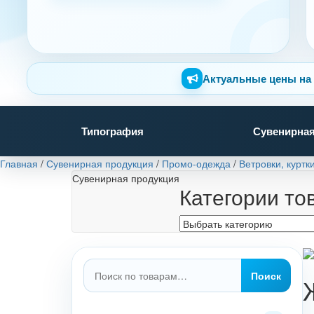
Актуальные цены на 
Типография
Сувенирная
Главная
/
Сувенирная продукция
/
Промо-одежда
/
Ветровки, куртк
Сувенирная продукция
Категории то
Искать:
Поиск