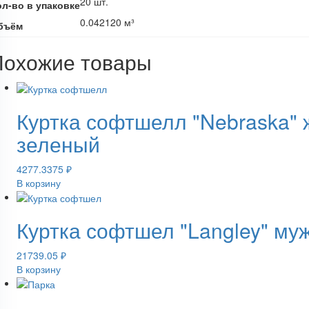
20 шт.
ол-во в упаковке
0.042120 м³
бъём
Похожие товары
Куртка софтшелл "Nebraska" 
зеленый
4277.3375
₽
В корзину
Куртка софтшел "Langley" му
21739.05
₽
В корзину