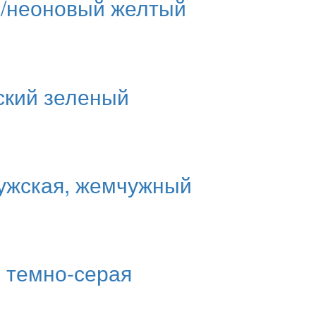
и/неоновый желтый
ский зеленый
мужская, жемчужный
, темно-серая