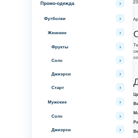
2
Промо-одежда
Футболки
Ар
Женские
Те
Фрукты
си
с
Солс
Джиэрси
Старт
Ц
Мужские
В
М
Солс
Р
Джиэрси
В