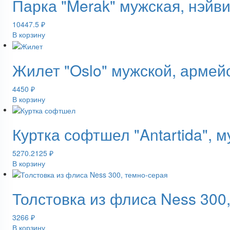
Парка "Merak" мужская, нэйв
10447.5
₽
В корзину
Жилет "Oslo" мужской, армей
4450
₽
В корзину
Куртка софтшел "Antartida", 
5270.2125
₽
В корзину
Толстовка из флиса Ness 300
3266
₽
В корзину