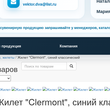
Натал
vektor.dva@list.ru
Мари
сувенирную продукцию запрашивайте у менеджеров, катало
 продукция
Компания
и, жилеты
/
Жилет "Clermont", синий классический
варов
Жилет "Clermont", синий к