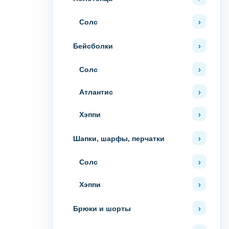
Солс
Бейсболки
Солс
Атлантис
Хэппи
Шапки, шарфы, перчатки
Солс
Хэппи
Брюки и шорты