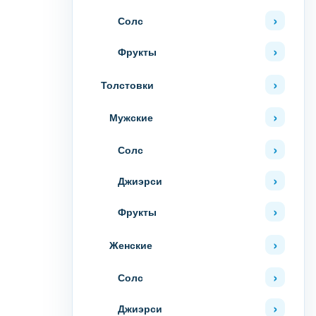
Солс
Фрукты
Толстовки
Мужские
Солс
Джиэрси
Фрукты
Женские
Солс
Джиэрси