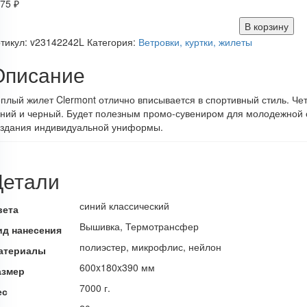
375
₽
В корзину
тикул:
v23142242L
Категория:
Ветровки, куртки, жилеты
Описание
плый жилет Clermont отлично вписывается в спортивный стиль. Чет
ний и черный. Будет полезным промо-сувениром для молодежной 
оздания индивидуальной униформы.
Детали
синий классический
вета
Вышивка, Термотрансфер
ид нанесения
полиэстер, микрофлис, нейлон
атериалы
600x180x390 мм
азмер
7000 г.
ес