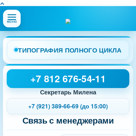
Открыть
МЕНЮ
или
закрыть
меню
сайта
ТИПОГРАФИЯ ПОЛНОГО ЦИКЛА
+7 812 676-54-11
Секретарь Милена
+7 (921) 389-66-69 (до 15:00)
Связь с менеджерами