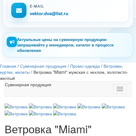
E-MAIL
vektor.dva@list.ru
Актуальные цены на сувенирную продукцию
запрашивайте у менеджеров, каталог в процессе
обновления
Главная
/
Сувенирная продукция
/
Промо-одежда
/
Ветровки,
куртки, жилеты
/
Ветровка "Miami" мужская с чехлом, золотисто-
желтый
Сувенирная продукция
Toggle
navigati
Ветровка "Miami"