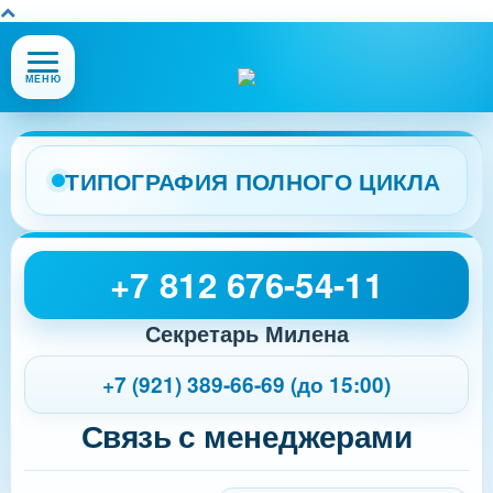
Открыть
МЕНЮ
или
закрыть
меню
сайта
ТИПОГРАФИЯ ПОЛНОГО ЦИКЛА
+7 812 676-54-11
Секретарь Милена
+7 (921) 389-66-69 (до 15:00)
Связь с менеджерами