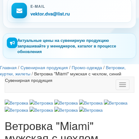
E-MAIL
vektor.dva@list.ru
Актуальные цены на сувенирную продукцию
запрашивайте у менеджеров, каталог в процессе
обновления
Главная
/
Сувенирная продукция
/
Промо-одежда
/
Ветровки,
куртки, жилеты
/
Ветровка "Miami" мужская с чехлом, синий
Сувенирная продукция
Toggle
navigati
Ветровка "Miami"
мужская с чехлом,