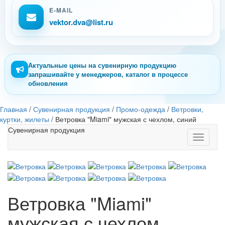
E-MAIL
vektor.dva@list.ru
Актуальные цены на сувенирную продукцию
запрашивайте у менеджеров, каталог в процессе
обновления
Главная
/
Сувенирная продукция
/
Промо-одежда
/
Ветровки,
куртки, жилеты
/
Ветровка "Miami" мужская с чехлом, синий
Сувенирная продукция
Toggle
navigati
Ветровка "Miami"
мужская с чехлом,