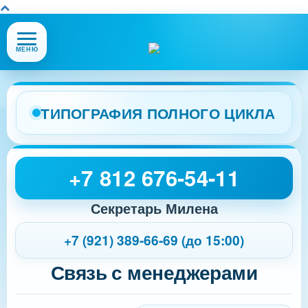
Открыть
МЕНЮ
или
закрыть
меню
сайта
ТИПОГРАФИЯ ПОЛНОГО ЦИКЛА
+7 812 676-54-11
Секретарь Милена
+7 (921) 389-66-69 (до 15:00)
Связь с менеджерами