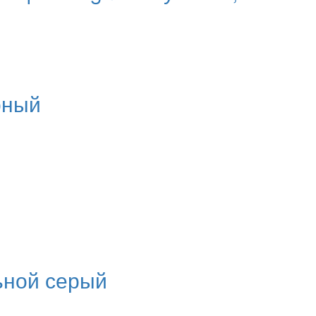
рный
льной серый