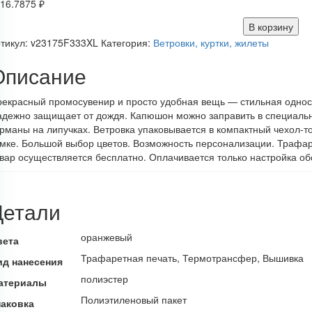
16.7875
₽
В корзину
тикул:
v23175F333XL
Категория:
Ветровки, куртки, жилеты
Описание
екрасный промосувенир и просто удобная вещь — стильная односл
дежно защищает от дождя. Капюшон можно заправить в специаль
рманы на липучках. Ветровка упаковывается в компактный чехол-то
мке. Большой выбор цветов. Возможность персонализации. Трафаре
вар осуществляется бесплатно. Оплачивается только настройка об
Детали
оранжевый
вета
Трафаретная печать, Термотрансфер, Вышивка
ид нанесения
полиэстер
атериалы
Полиэтиленовый пакет
паковка