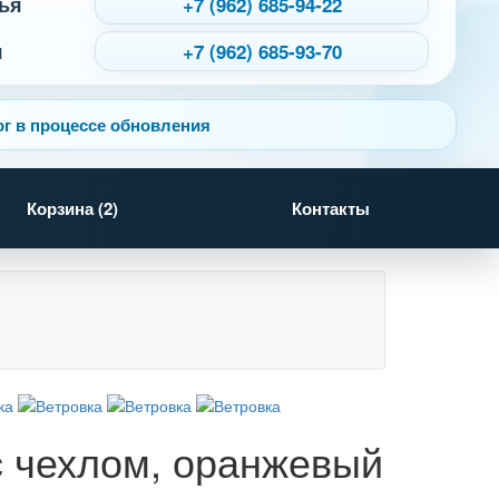
ья
+7 (962) 685-94-22
я
+7 (962) 685-93-70
г в процессе обновления
Корзина (
2
)
Контакты
с чехлом, оранжевый