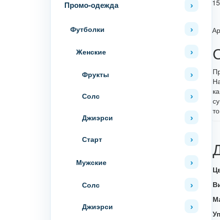
15
Промо-одежда
Футболки
Ар
Женские
Пр
Фрукты
На
ка
Солс
су
то
Джиэрси
Старт
Мужские
Ц
В
Солс
М
Джиэрси
У