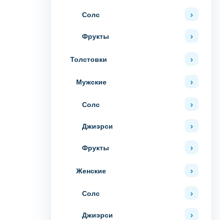
Солс
Фрукты
Толстовки
Мужские
Солс
Джиэрси
Фрукты
Женские
Солс
Джиэрси