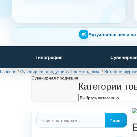
Актуальные цены на 
Типография
Сувенирная
Главная
/
Сувенирная продукция
/
Промо-одежда
/
Ветровки, куртк
Сувенирная продукция
Категории то
Искать:
Поиск