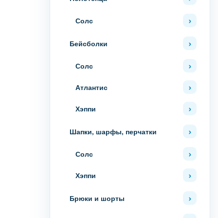
Солс
Бейсболки
Солс
Атлантис
Хэппи
Шапки, шарфы, перчатки
Солс
Хэппи
Брюки и шорты