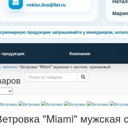
Натал
vektor.dva@list.ru
Мари
сувенирную продукцию запрашивайте у менеджеров, катало
 продукция
Компания
и, жилеты
/
Ветровка "Miami" мужская с чехлом, оранжевый
варов
Ветровка "Miami" мужская 