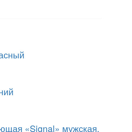
расный
иний
ющая «Signal» мужская,