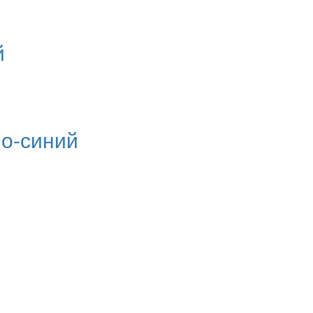
й
но-синий