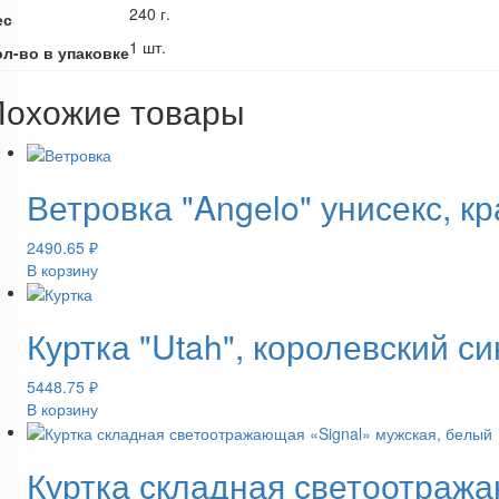
240 г.
ес
1 шт.
ол-во в упаковке
Похожие товары
Ветровка "Angelo" унисекс, к
2490.65
₽
В корзину
Куртка "Utah", королевский с
5448.75
₽
В корзину
Куртка складная светоотража