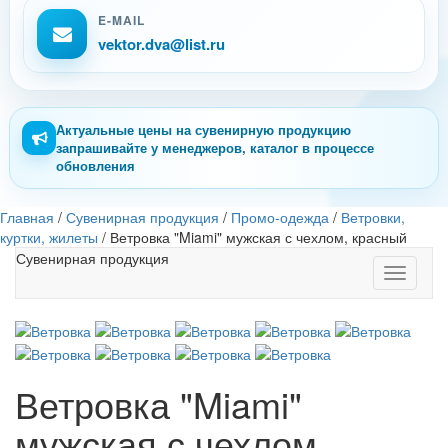
E-MAIL
vektor.dva@list.ru
Актуальные цены на сувенирную продукцию
запрашивайте у менеджеров, каталог в процессе
обновления
Главная
/
Сувенирная продукция
/
Промо-одежда
/
Ветровки,
куртки, жилеты
/
Ветровка "Miami" мужская с чехлом, красный
Сувенирная продукция
Toggle
navigati
Ветровка "Miami"
мужская с чехлом,