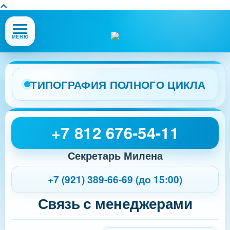
Открыть
МЕНЮ
или
закрыть
меню
сайта
ТИПОГРАФИЯ ПОЛНОГО ЦИКЛА
+7 812 676-54-11
Секретарь Милена
+7 (921) 389-66-69 (до 15:00)
Связь с менеджерами