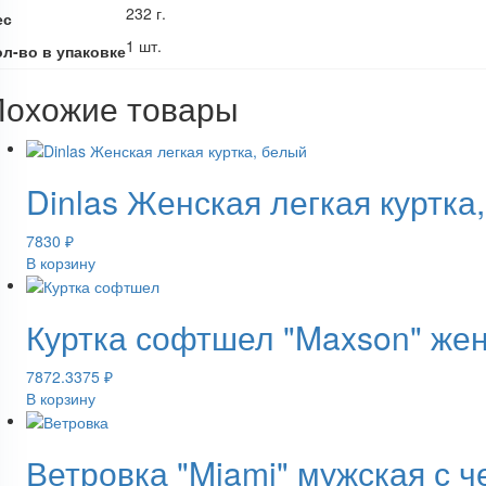
232 г.
ес
1 шт.
ол-во в упаковке
Похожие товары
Dinlas Женская легкая куртка
7830
₽
В корзину
Куртка софтшел "Maxson" жен
7872.3375
₽
В корзину
Ветровка "Miami" мужская с ч