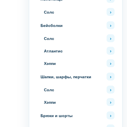
Солс
Бейсболки
Солс
Атлантис
Хэппи
Шапки, шарфы, перчатки
Солс
Хэппи
Брюки и шорты