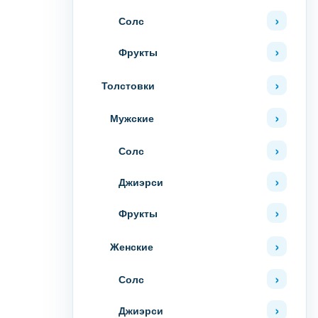
Солс
Фрукты
Толстовки
Мужские
Солс
Джиэрси
Фрукты
Женские
Солс
Джиэрси