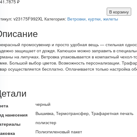
41.7875
₽
В корзину
тикул:
v23175F992XL
Категория:
Ветровки, куртки, жилеты
Описание
екрасный промосувенир и просто удобная вещь — стильная односл
дежно защищает от дождя. Капюшон можно заправить в специаль
рманы на липучках. Ветровка упаковывается в компактный чехол-то
мке. Большой выбор цветов. Возможность персонализации. Трафаре
вар осуществляется бесплатно. Оплачивается только настройка об
Детали
черный
вета
Вышивка, Термотрансфер, Трафаретная печать
ид нанесения
полиэстер
атериалы
Полиэтиленовый пакет
паковка