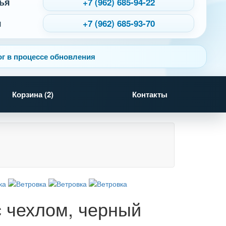
ья
+7 (962) 685-94-22
я
+7 (962) 685-93-70
г в процессе обновления
Корзина (
2
)
Контакты
с чехлом, черный