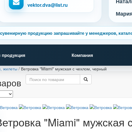
Натал
vektor.dva@list.ru
Мари
сувенирную продукцию запрашивайте у менеджеров, катало
 продукция
Компания
и, жилеты
/
Ветровка "Miami" мужская с чехлом, черный
варов
Ветровка "Miami" мужская 