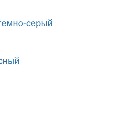
 темно-серый
асный