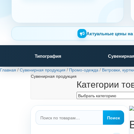
Актуальные цены на 
Типография
Сувенирная
Главная
/
Сувенирная продукция
/
Промо-одежда
/
Ветровки, куртк
Сувенирная продукция
Категории то
Искать:
Поиск