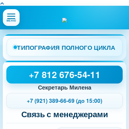
Открыть
МЕНЮ
или
закрыть
меню
сайта
ТИПОГРАФИЯ ПОЛНОГО ЦИКЛА
+7 812 676-54-11
Секретарь Милена
+7 (921) 389-66-69 (до 15:00)
Связь с менеджерами