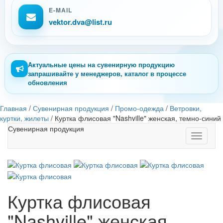
E-MAIL
vektor.dva@list.ru
Актуальные цены на сувенирную продукцию
запрашивайте у менеджеров, каталог в процессе
обновления
Главная
/
Сувенирная продукция
/
Промо-одежда
/
Ветровки,
куртки, жилеты
/
Куртка флисовая "Nashville" женская, темно-синий
Сувенирная продукция
Toggle
navigati
Куртка флисовая
"Nashville" женская,