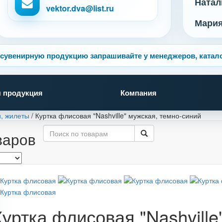
Натал
vektor.dva@list.ru
Мари
сувенирную продукцию запрашивайте у менеджеров, катало
 продукция
Компания
и, жилеты
/
Куртка флисовая "Nashville" мужская, темно-синий
варов
Куртка флисовая "Nashville