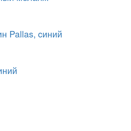
 Pallas, cиний
иний