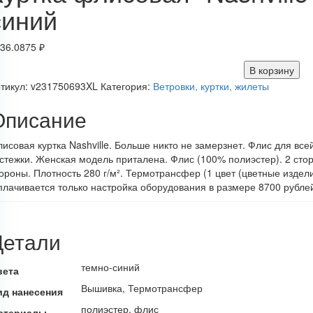
синий
36.0875
₽
В корзину
тикул:
v231750693XL
Категория:
Ветровки, куртки, жилеты
Описание
исовая куртка Nashville. Больше никто не замерзнет. Флис для вс
стежки. Женская модель приталена. Флис (100% полиэстер). 2 сто
ороны. Плотность 280 г/м². Термотрансфер (1 цвет (цветные издел
лачивается только настройка оборудования в размере 8700 рублей
Детали
темно-синий
вета
Вышивка, Термотрансфер
ид нанесения
полиэстер, флис
атериалы