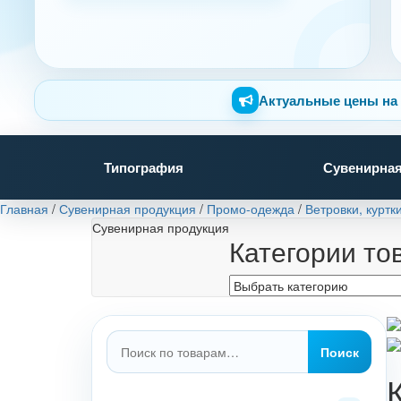
Актуальные цены на 
Типография
Сувенирная
Главная
/
Сувенирная продукция
/
Промо-одежда
/
Ветровки, куртк
Сувенирная продукция
Категории то
Искать:
Поиск