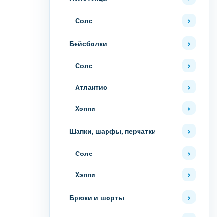
Солс
Бейсболки
Солс
Атлантис
Хэппи
Шапки, шарфы, перчатки
Солс
Хэппи
Брюки и шорты