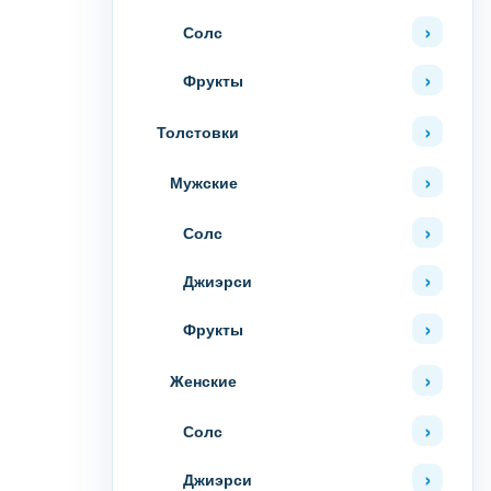
Солс
Фрукты
Толстовки
Мужские
Солс
Джиэрси
Фрукты
Женские
Солс
Джиэрси