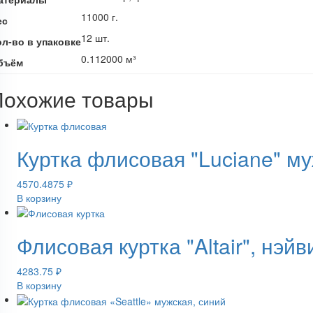
11000 г.
ес
12 шт.
ол-во в упаковке
0.112000 м³
бъём
Похожие товары
Куртка флисовая "Luciane" м
4570.4875
₽
В корзину
Флисовая куртка "Altair", нэ
4283.75
₽
В корзину