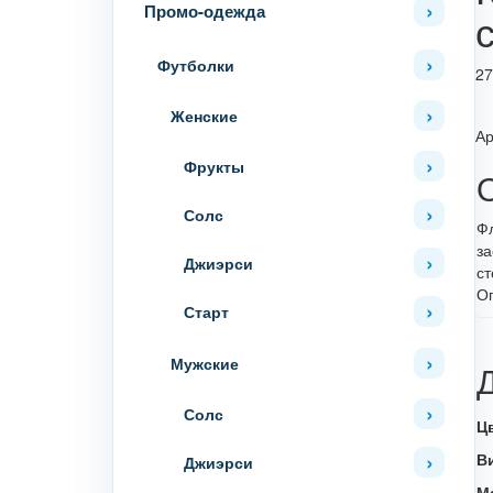
Промо-одежда
Футболки
27
Женские
Ар
Фрукты
Солс
Фл
за
Джиэрси
ст
Оп
Старт
Мужские
Солс
Ц
В
Джиэрси
М