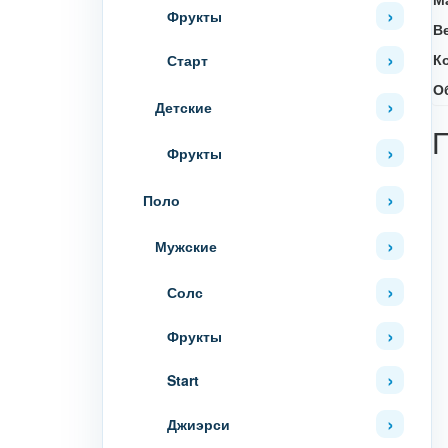
Фрукты
В
К
Старт
О
Детские
Фрукты
Поло
Мужские
Солс
Фрукты
Start
Джиэрси