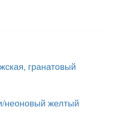
ужская, гранатовый
йви/неоновый желтый