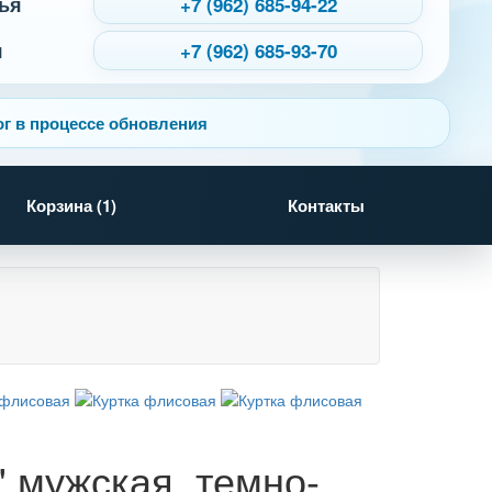
ья
+7 (962) 685-94-22
я
+7 (962) 685-93-70
г в процессе обновления
Корзина (
1
)
Контакты
" мужская, темно-